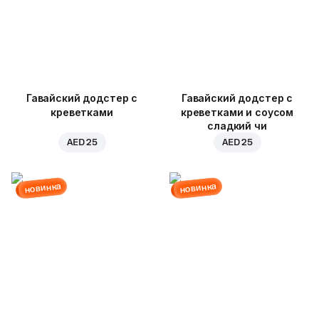
Гавайский додстер с
Гавайский додстер с
креветками
креветками и соусом
сладкий чи
AED 25
AED 25
новинка
новинка