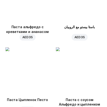
Паста альфредо с
باستا بيستو مع الروبيان
креветками и ананасом
AED 35
AED 35
Паста Цыпленок Песто
Паста с соусом
Альфредо и цыпленком