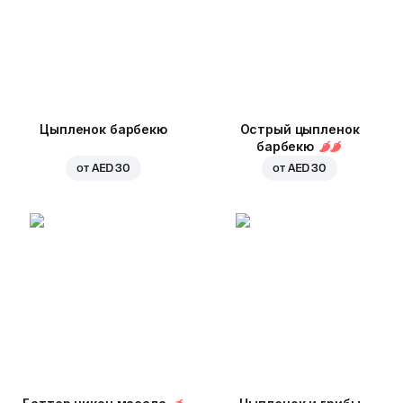
Цыпленок барбекю
Острый цыпленок
барбекю
от
AED 30
от
AED 30