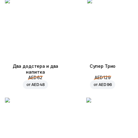
Два додстера и два
Супер Трио
напитка
AED 62
AED 129
от
AED 48
от
AED 96