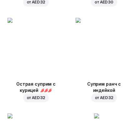
от
AED 32
от
AED 30
Острая суприм с
Суприм ранч с
курицей
индейкой
от
AED 32
от
AED 32