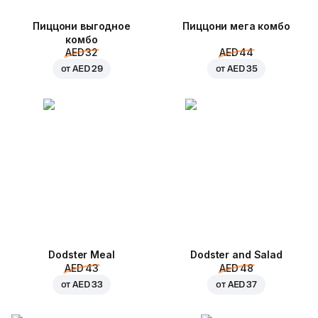
Пиццони выгодное
Пиццони мега комбо
комбо
AED 32
AED 44
от
AED 29
от
AED 35
Dodster Meal
Dodster and Salad
AED 43
AED 48
от
AED 33
от
AED 37