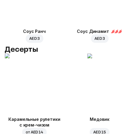
Соус Ранч
Соус Динамит
AED 3
AED 3
Десерты
Карамельные рулетики
Медовик
с крем-чизом
от
AED 14
AED 15