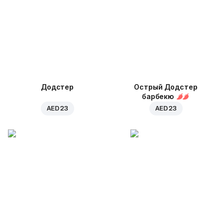
Додстер
Острый Додстер
барбекю
AED 23
AED 23