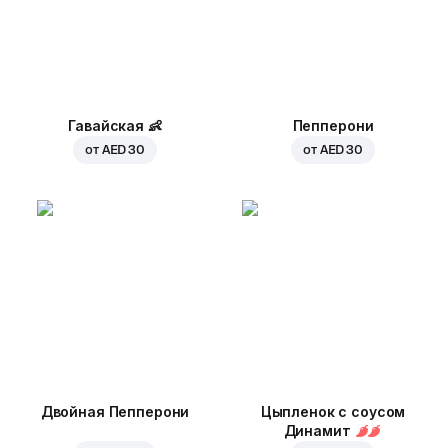
Гавайская
👶
Пепперони
от
AED 30
от
AED 30
Двойная Пепперони
Цыпленок с соусом
Динамит