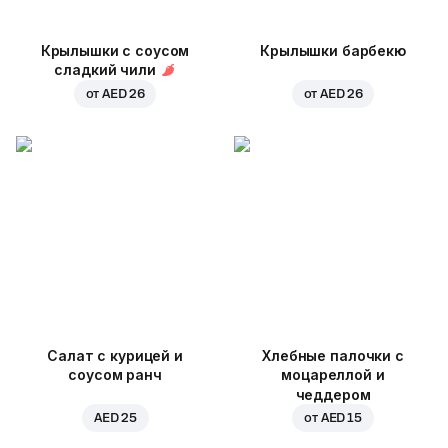
Крылышки с соусом
Крылышки барбекю
сладкий чили
от
AED 26
от
AED 26
Салат с курицей и
Хлебные палочки с
соусом ранч
моцареллой и
чеддером
AED 25
от
AED 15