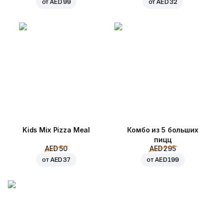
от
AED 99
от
AED 32
Kids Mix Pizza Meal
Комбо из 5 больших
пицц
AED 50
AED 295
от
AED 37
от
AED 199