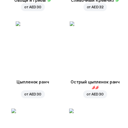
Овощи и грибы
Сливочный Кремчиз
от
AED 30
от
AED 32
Цыпленок ранч
Острый цыпленок ранч
от
AED 30
от
AED 30