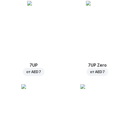
7UP
7UP Zero
от
AED 7
от
AED 7