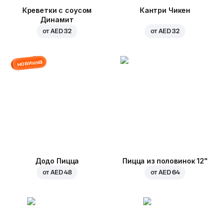
Креветки с соусом
Кантри Чикен
Динамит
от
AED 32
от
AED 32
новинка
Додо Пицца
Пицца из половинок 12"
от
AED 48
от
AED 64