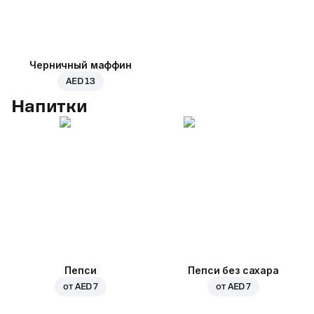
Черничный маффин
AED 13
Напитки
Пепси
Пепси без сахара
от
AED 7
от
AED 7