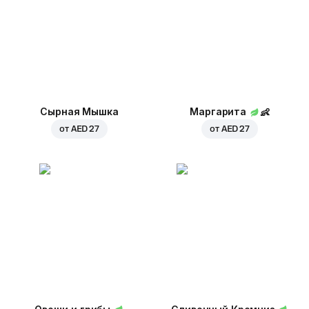
Сырная Мышка
Маргарита
👶
от
AED 27
от
AED 27