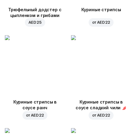
Трюфельный додстер с
Куриные стрипсы
цыпленком и грибами
AED 25
от
AED 22
Куриные стрипсы в
Куриные стрипсы в
соусе ранч
соусе сладкий чили
от
AED 22
от
AED 22