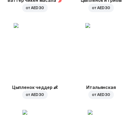
Баттер чикен масала
Цыпленок и грибы
от
AED 30
от
AED 30
Цыпленок чеддер
👶
Итальянская
от
AED 30
от
AED 30