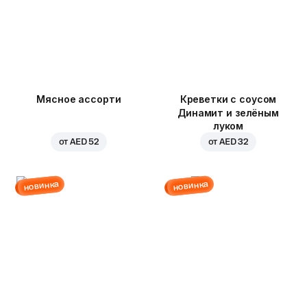
Мясное ассорти
Креветки с соусом
Динамит и зелёным
луком
от
AED 52
от
AED 32
новинка
новинка