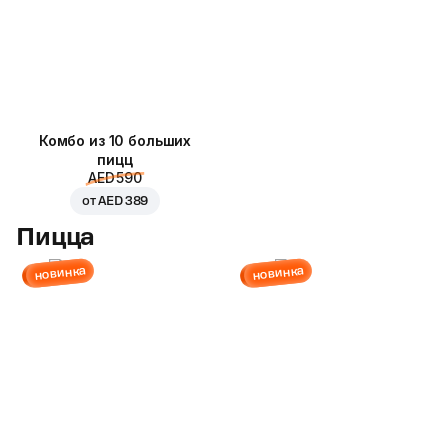
Комбо из 10 больших
пицц
AED 590
от
AED 389
Пицца
новинка
новинка