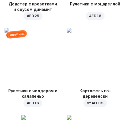
Додстер с креветками
Рулетики с моцареллой
и соусом динамит
AED 25
AED 16
новинка
Рулетики с чеддером и
Картофель по-
халапеньо
деревенски
AED 16
от
AED 15