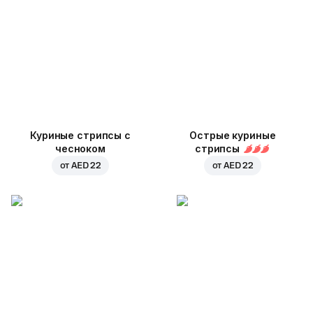
Куриные стрипсы с
Острые куриные
чесноком
стрипсы
от
AED 22
от
AED 22