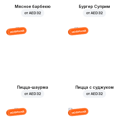
Мясное барбекю
Бургер Суприм
от
AED 32
от
AED 32
новинка
новинка
Пицца-шаурма
Пицца с суджуком
от
AED 32
от
AED 32
новинка
новинка