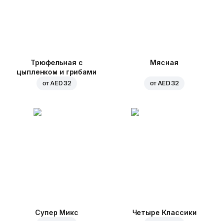
Трюфельная с
Мясная
цыпленком и грибами
от
AED 32
от
AED 32
Супер Микс
Четыре Классики