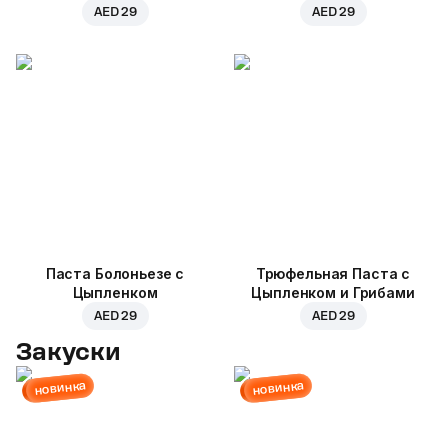
AED 29
AED 29
Паста Болоньезе с
Трюфельная Паста с
Цыпленком
Цыпленком и Грибами
AED 29
AED 29
Закуски
новинка
новинка