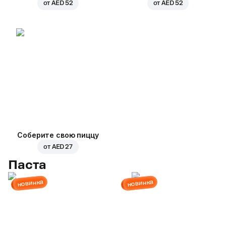
от
AED 52
от
AED 52
Соберите свою пиццу
от
AED 27
Паста
новинка
новинка