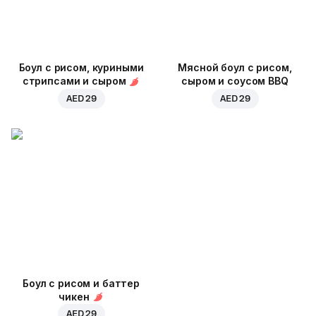
Боул с рисом, куриными
Мясной боул с рисом,
стрипсами и сыром
сыром и соусом BBQ
AED 29
AED 29
Боул с рисом и баттер
чикен
AED 29