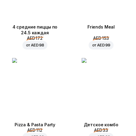
4 средние пиццы по
Friends Meal
24.5 каждая
AED 172
AED 153
от
AED 98
от
AED 99
Pizza & Pasta Party
Детское комбо
AED 112
AED 33