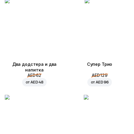
Два додстера и два
Супер Трио
напитка
AED 62
AED 129
от
AED 48
от
AED 96