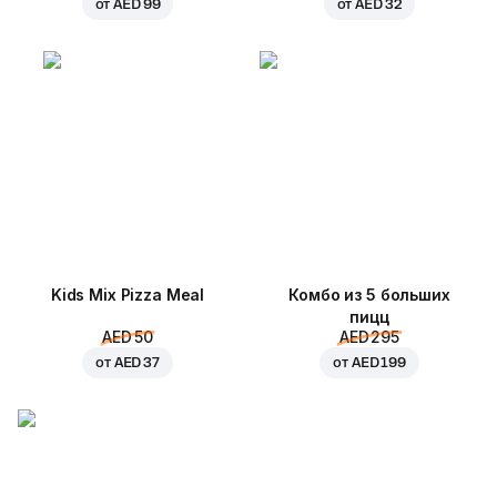
от
AED 99
от
AED 32
Kids Mix Pizza Meal
Комбо из 5 больших
пицц
AED 50
AED 295
от
AED 37
от
AED 199