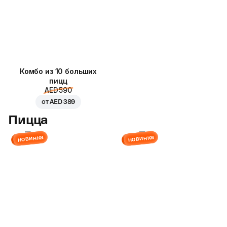
Комбо из 10 больших
пицц
AED 590
от
AED 389
Пицца
новинка
новинка