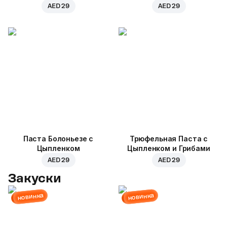
AED 29
AED 29
Паста Болоньезе с
Трюфельная Паста с
Цыпленком
Цыпленком и Грибами
AED 29
AED 29
Закуски
новинка
новинка