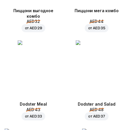
Пиццони выгодное
Пиццони мега комбо
комбо
AED 32
AED 44
от
AED 29
от
AED 35
Dodster Meal
Dodster and Salad
AED 43
AED 48
от
AED 33
от
AED 37