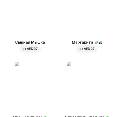
Сырная Мышка
Маргарита
👶
от
AED 27
от
AED 27