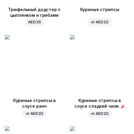
Трюфельный додстер с
Куриные стрипсы
цыпленком и грибами
AED 25
от
AED 22
Куриные стрипсы в
Куриные стрипсы в
соусе ранч
соусе сладкий чили
от
AED 22
от
AED 22