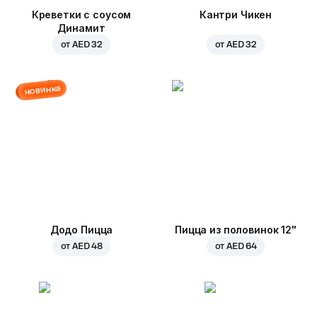
Креветки с соусом
Кантри Чикен
Динамит
от
AED 32
от
AED 32
новинка
Додо Пицца
Пицца из половинок 12"
от
AED 48
от
AED 64