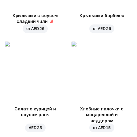
Крылышки с соусом
Крылышки барбекю
сладкий чили
от
AED 26
от
AED 26
Салат с курицей и
Хлебные палочки с
соусом ранч
моцареллой и
чеддером
AED 25
от
AED 15