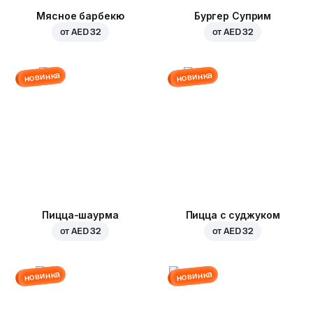
Мясное барбекю
Бургер Суприм
от
AED 32
от
AED 32
новинка
новинка
Пицца-шаурма
Пицца с суджуком
от
AED 32
от
AED 32
новинка
новинка