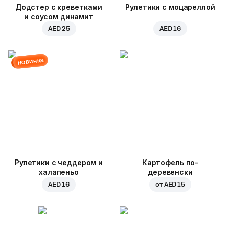
Додстер с креветками
Рулетики с моцареллой
и соусом динамит
AED 25
AED 16
новинка
Рулетики с чеддером и
Картофель по-
халапеньо
деревенски
AED 16
от
AED 15