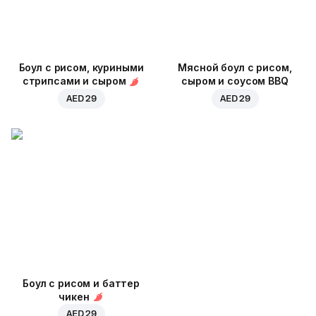
Боул с рисом, куриными
Мясной боул с рисом,
стрипсами и сыром
сыром и соусом BBQ
AED 29
AED 29
Боул с рисом и баттер
чикен
AED 29