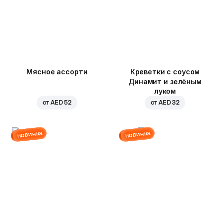
Мясное ассорти
Креветки с соусом
Динамит и зелёным
луком
от
AED 52
от
AED 32
новинка
новинка