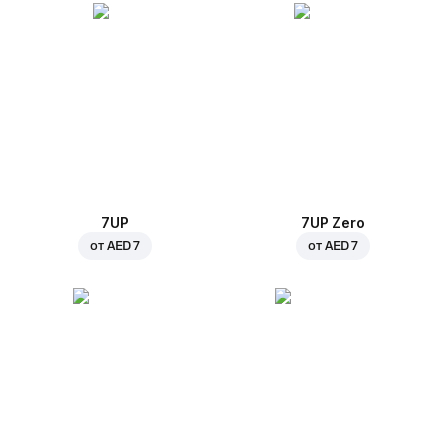
7UP
7UP Zero
от
AED 7
от
AED 7