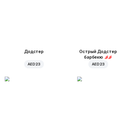
Додстер
Острый Додстер
барбекю
AED 23
AED 23