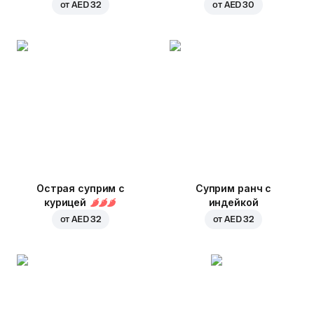
от
AED 32
от
AED 30
Острая суприм с
Суприм ранч с
курицей
индейкой
от
AED 32
от
AED 32