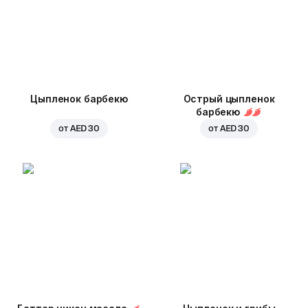
Цыпленок барбекю
Острый цыпленок
барбекю
от
AED 30
от
AED 30