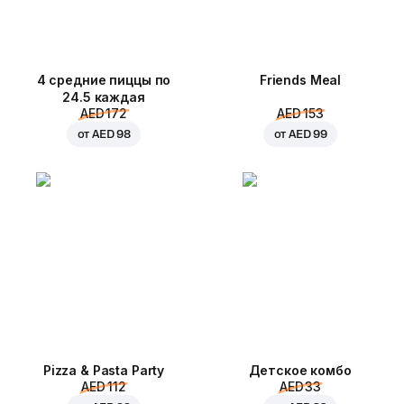
4 средние пиццы по
Friends Meal
24.5 каждая
AED 172
AED 153
от
AED 98
от
AED 99
Pizza & Pasta Party
Детское комбо
AED 112
AED 33