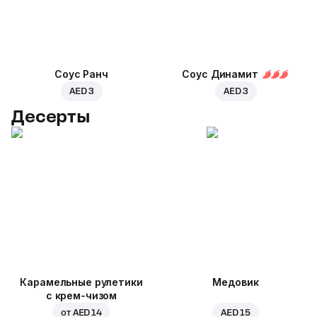
Соус Ранч
Соус Динамит
AED 3
AED 3
Десерты
Карамельные рулетики
Медовик
с крем-чизом
от
AED 14
AED 15