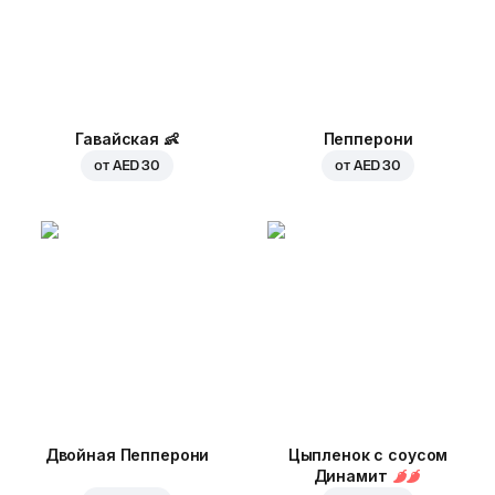
Гавайская
👶
Пепперони
от
AED 30
от
AED 30
Двойная Пепперони
Цыпленок с соусом
Динамит