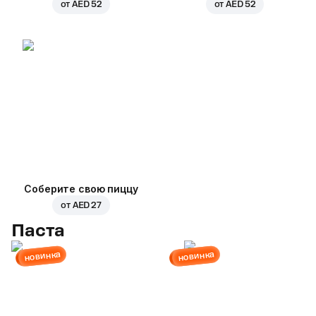
от
AED 52
от
AED 52
Соберите свою пиццу
от
AED 27
Паста
новинка
новинка