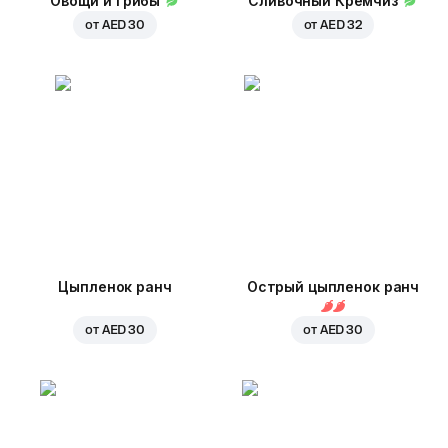
Овощи и грибы
Сливочный Кремчиз
от
AED 30
от
AED 32
Цыпленок ранч
Острый цыпленок ранч
от
AED 30
от
AED 30