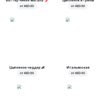
Баттер чикен масала
Цыпленок и грибы
от
AED 30
от
AED 30
Цыпленок чеддер
👶
Итальянская
от
AED 30
от
AED 30