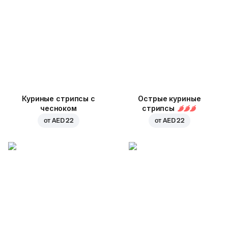
Куриные стрипсы с
Острые куриные
чесноком
стрипсы
от
AED 22
от
AED 22