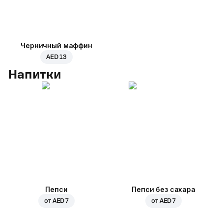
Черничный маффин
AED 13
Напитки
Пепси
Пепси без сахара
от
AED 7
от
AED 7