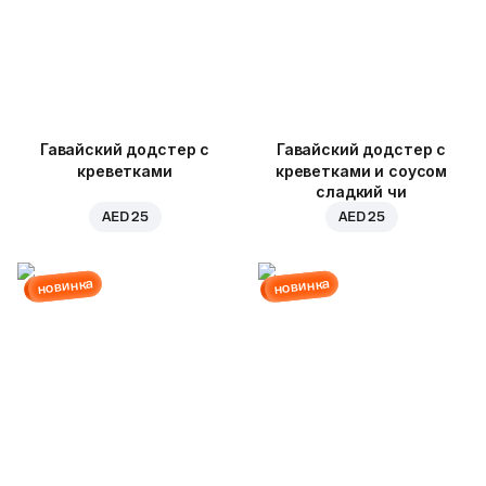
Гавайский додстер с
Гавайский додстер с
креветками
креветками и соусом
сладкий чи
AED 25
AED 25
новинка
новинка