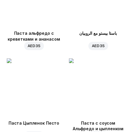
Паста альфредо с
باستا بيستو مع الروبيان
креветками и ананасом
AED 35
AED 35
Паста Цыпленок Песто
Паста с соусом
Альфредо и цыпленком