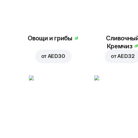
Овощи и грибы
Сливочны
Кремчиз
от
AED 30
от
AED 32