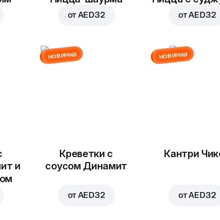
от
AED 32
от
AED 32
новинка
новинка
с
Креветки с
Кантри Чик
ит и
соусом Динамит
ком
от
AED 32
от
AED 32