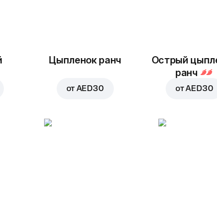
й
Цыпленок ранч
Острый цыпл
ранч
от
AED 30
от
AED 30