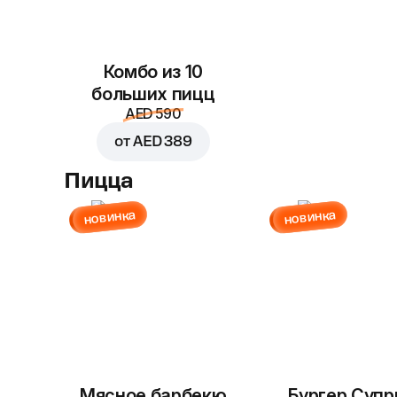
Комбо из 10
больших пицц
AED 590
от
AED 389
Пицца
новинка
новинка
Мясное барбекю
Бургер Суп