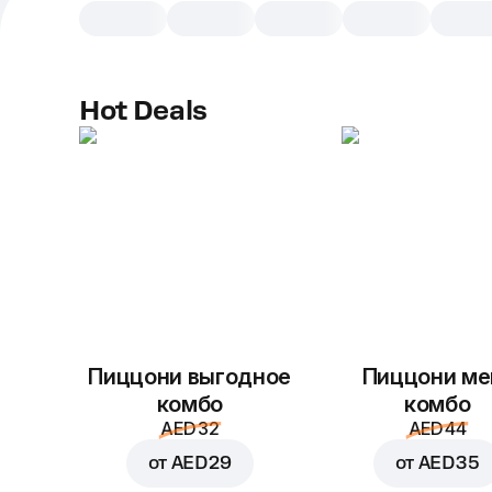
Hot Deals
Пиццони выгодное
Пиццони ме
комбо
комбо
AED 32
AED 44
от
AED 29
от
AED 35