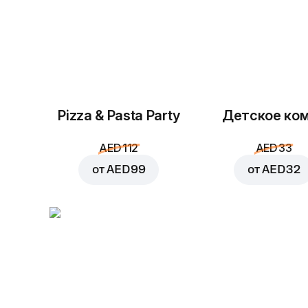
Pizza & Pasta Party
Детское ко
AED 112
AED 33
от
AED 99
от
AED 32