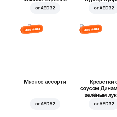
от
AED 32
от
AED 32
новинка
новинка
Мясное ассорти
Креветки 
соусом Динам
зелёным лу
от
AED 52
от
AED 32