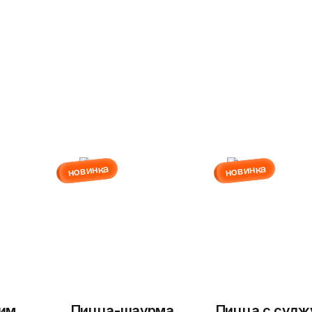
новинка
новинка
рим
Пицца-шаурма
Пицца с судж