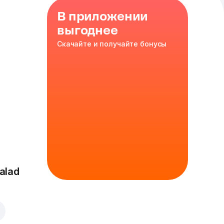
В приложении
выгоднее
Скачайте и получайте бонусы
 inch
иньоны
,
ый перец
30 см
alad
кое