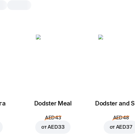
Острый цыпленок
барбекю
25 см, традиционное pizza dough 10
Томатный соус
,
моцарелла
,
шамп
цыпленок
,
красный лук
,
остр
халапеньо
,
соус барбекю
20 см
25 см
га
Dodster Meal
Dodster and S
Традиционное
Тон
AED 43
AED 48
Добавить по вкусу
от
AED 33
от
AED 37