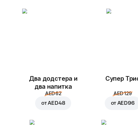
Два додстера и
Супер Три
два напитка
AED 62
AED 129
от
AED 48
от
AED 96