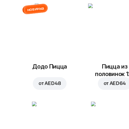
новинка
Додо Пицца
Пицца из
половинок 1
от
AED 48
от
AED 64