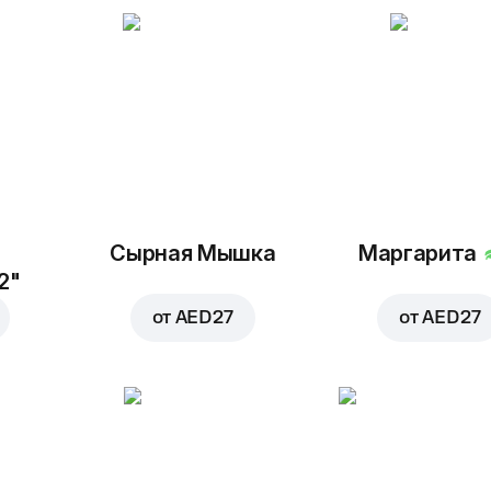
Сырная Мышка
Маргарита
2"
от
AED 27
от
AED 27