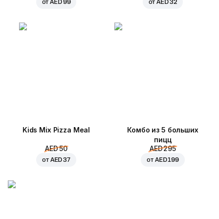
от
AED 99
от
AED 32
Kids Mix Pizza Meal
Комбо из 5 больших
пицц
AED 50
AED 295
от
AED 37
от
AED 199