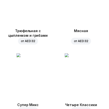
Трюфельная с
Мясная
цыпленком и грибами
от
AED 32
от
AED 32
Супер Микс
Четыре Классики