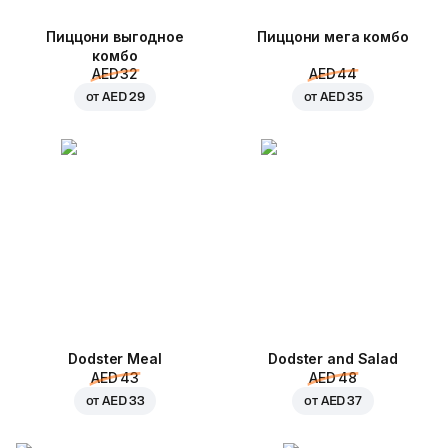
Пиццони выгодное
Пиццони мега комбо
комбо
AED 32
AED 44
от
AED 29
от
AED 35
Dodster Meal
Dodster and Salad
AED 43
AED 48
от
AED 33
от
AED 37