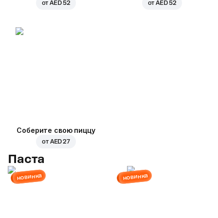
от
AED 52
от
AED 52
Соберите свою пиццу
от
AED 27
Паста
новинка
новинка