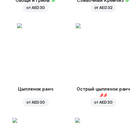
Овощи и грибы
Сливочный Кремчиз
от
AED 30
от
AED 32
Цыпленок ранч
Острый цыпленок ранч
от
AED 30
от
AED 30