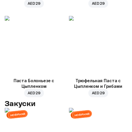
AED 29
AED 29
Паста Болоньезе с
Трюфельная Паста с
Цыпленком
Цыпленком и Грибами
AED 29
AED 29
Закуски
новинка
новинка