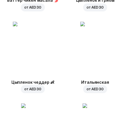
Баттер чикен масала
Цыпленок и грибы
от
AED 30
от
AED 30
Цыпленок чеддер
👶
Итальянская
от
AED 30
от
AED 30