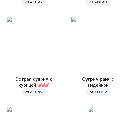
от
AED 32
от
AED 30
Острая суприм с
Суприм ранч с
курицей
индейкой
от
AED 32
от
AED 32