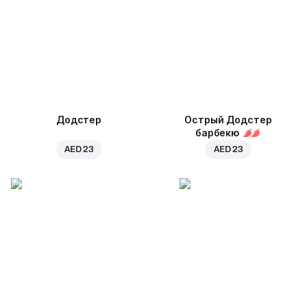
Додстер
Острый Додстер
барбекю
AED 23
AED 23