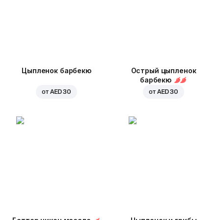
Цыпленок барбекю
Острый цыпленок
барбекю
от
AED 30
от
AED 30