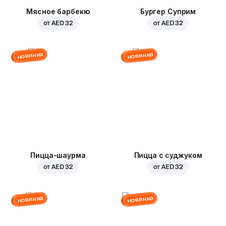
Мясное барбекю
Бургер Суприм
от
AED 32
от
AED 32
новинка
новинка
Пицца-шаурма
Пицца с суджуком
от
AED 32
от
AED 32
новинка
новинка