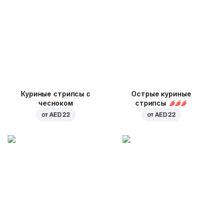
Куриные стрипсы с
Острые куриные
чесноком
стрипсы
от
AED 22
от
AED 22