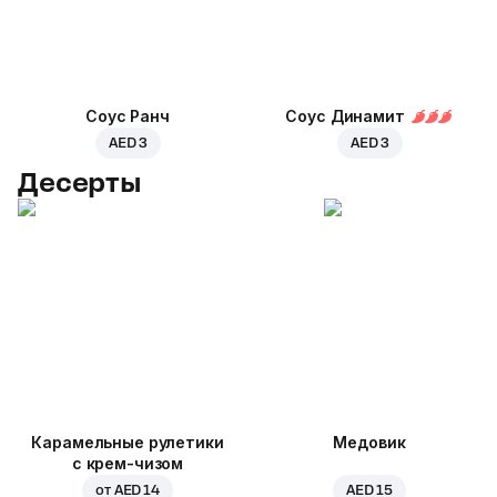
Соус Ранч
Соус Динамит
AED 3
AED 3
Десерты
Карамельные рулетики
Медовик
с крем-чизом
от
AED 14
AED 15