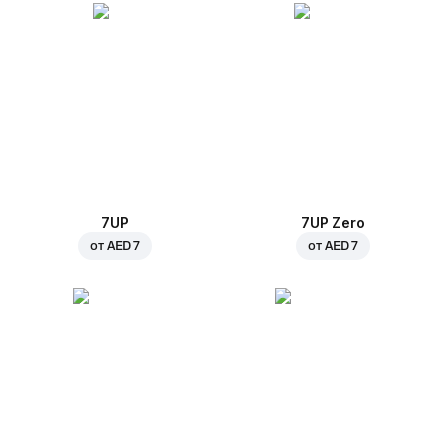
7UP
7UP Zero
от
AED 7
от
AED 7