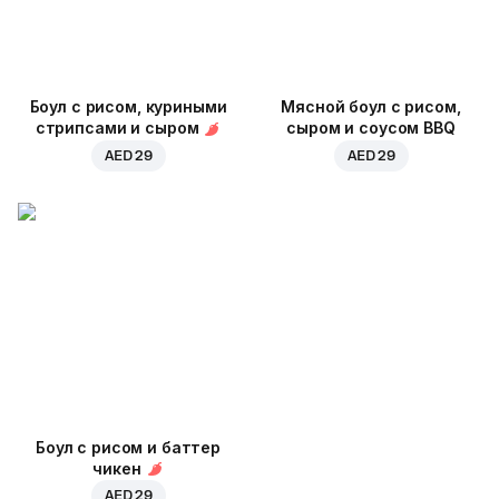
Боул с рисом, куриными
Мясной боул с рисом,
стрипсами и сыром
сыром и соусом BBQ
AED 29
AED 29
Боул с рисом и баттер
чикен
AED 29