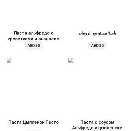
Паста альфредо с
باستا بيستو مع الروبيان
креветками и ананасом
AED 35
AED 35
Паста Цыпленок Песто
Паста с соусом
Альфредо и цыпленком