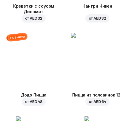
Креветки с соусом
Кантри Чикен
Динамит
от
AED 32
от
AED 32
новинка
Додо Пицца
Пицца из половинок 12"
от
AED 48
от
AED 64