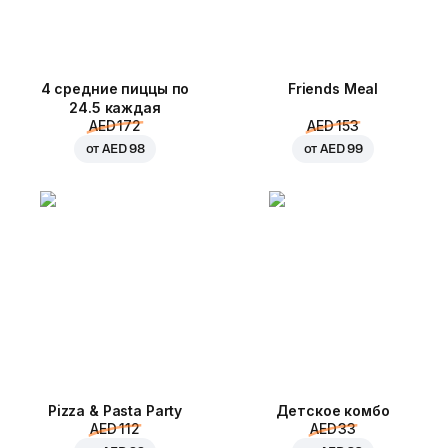
4 средние пиццы по
Friends Meal
24.5 каждая
AED 172
AED 153
от
AED 98
от
AED 99
Pizza & Pasta Party
Детское комбо
AED 112
AED 33