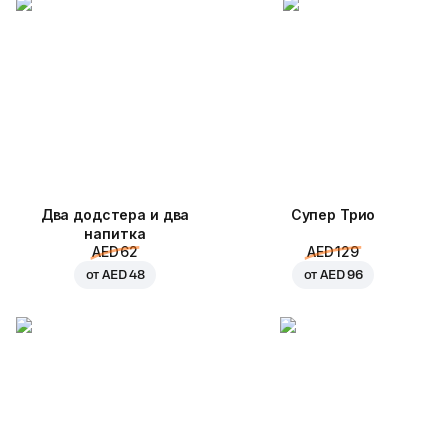
Два додстера и два
Супер Трио
напитка
AED 62
AED 129
от
AED 48
от
AED 96