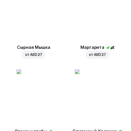
Сырная Мышка
Маргарита
👶
от
AED 27
от
AED 27