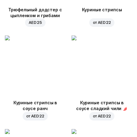
Трюфельный додстер с
Куриные стрипсы
цыпленком и грибами
AED 25
от
AED 22
Куриные стрипсы в
Куриные стрипсы в
соусе ранч
соусе сладкий чили
от
AED 22
от
AED 22