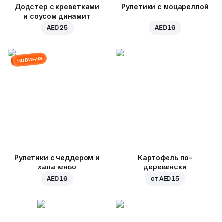
Додстер с креветками
Рулетики с моцареллой
и соусом динамит
AED 25
AED 16
новинка
Рулетики с чеддером и
Картофель по-
халапеньо
деревенски
AED 16
от
AED 15