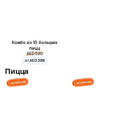
Комбо из 10 больших
пицц
AED 590
от
AED 389
Пицца
новинка
новинка