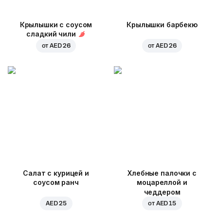
Крылышки с соусом
Крылышки барбекю
сладкий чили
от
AED 26
от
AED 26
Салат с курицей и
Хлебные палочки с
соусом ранч
моцареллой и
чеддером
AED 25
от
AED 15