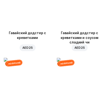
Гавайский додстер с
Гавайский додстер с
креветками
креветками и соусом
сладкий чи
AED 25
AED 25
новинка
новинка