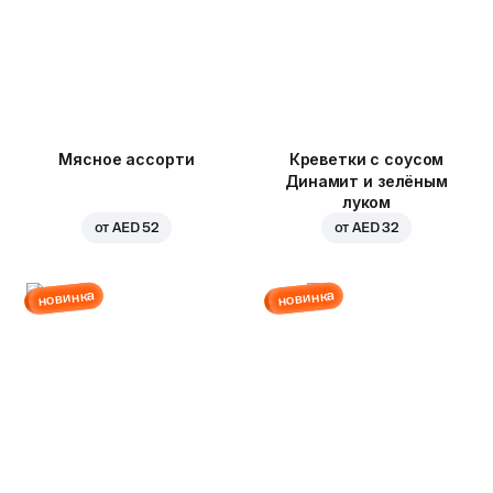
Мясное ассорти
Креветки с соусом
Динамит и зелёным
луком
от
AED 52
от
AED 32
новинка
новинка