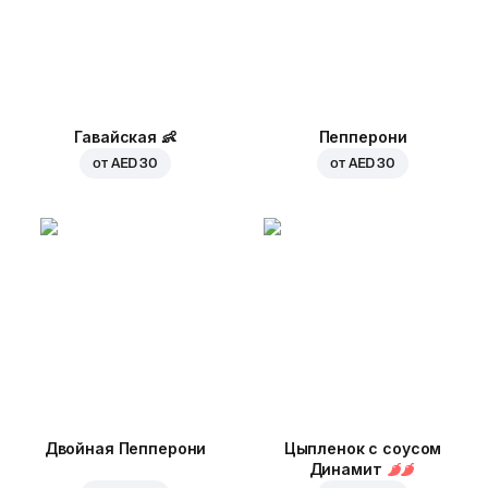
Гавайская
👶
Пепперони
от
AED 30
от
AED 30
Двойная Пепперони
Цыпленок с соусом
Динамит