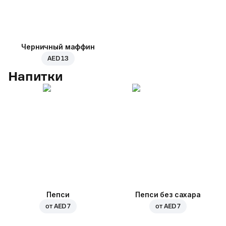
Черничный маффин
AED 13
Напитки
Пепси
Пепси без сахара
от
AED 7
от
AED 7