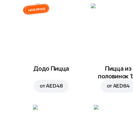
новинка
Додо Пицца
Пицца из
половинок 1
от
AED 48
от
AED 64