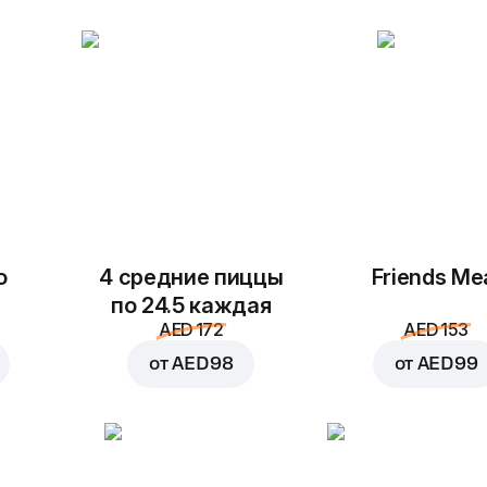
Моцарелла
Сыр чеддер
AED 4
AED 4
В корзину за
AED 48
о
4 средние пиццы
Friends Me
Пикантная
Цыпленок
по 24.5 каждая
пепперони
AED 172
AED 153
AED 4
AED 4
от
AED 98
от
AED 99
Пастрами из
Цыпленок по-