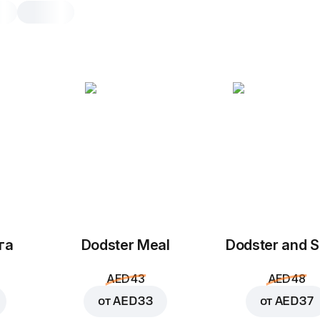
Суприм ранч с
индейкой
25 см, традиционное pizza dough 10
Соус чесночный ранч
,
шампиньон
индейка
,
цыпленок
,
томаты
лук
,
моцарелла
,
сливочный соу
петрушка
га
Dodster Meal
Dodster and S
20 см
25 см
Традиционное
Тон
AED 43
AED 48
от
AED 33
от
AED 37
Добавить по вкусу