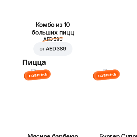
Комбо из 10
больших пицц
AED 590
от
AED 389
Пицца
новинка
новинка
Мясное барбекю
Бургер Суп