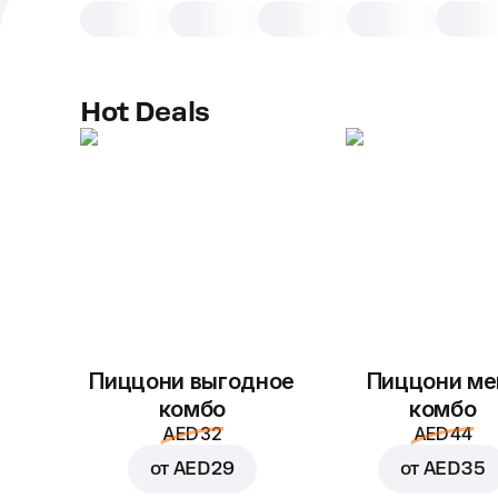
Hot Deals
Пиццони выгодное
Пиццони ме
комбо
комбо
AED 32
AED 44
от
AED 29
от
AED 35