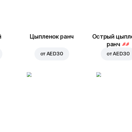
й
Цыпленок ранч
Острый цыпл
ранч
от
AED 30
от
AED 30