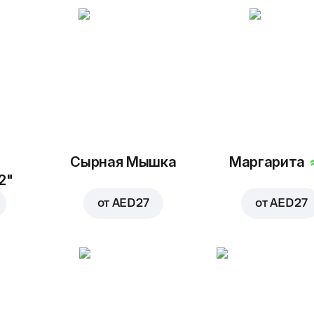
Сырная Мышка
Маргарита
2"
от
AED 27
от
AED 27