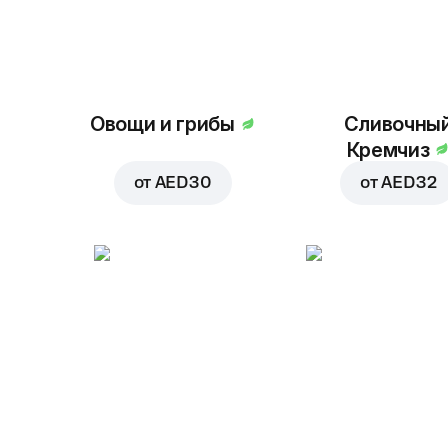
Овощи и грибы
Сливочны
Кремчиз
от
AED 30
от
AED 32