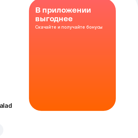
В приложении
выгоднее
Скачайте и получайте бонусы
 inch
ы
,
,
красный
с
,
alad
30 см
кое