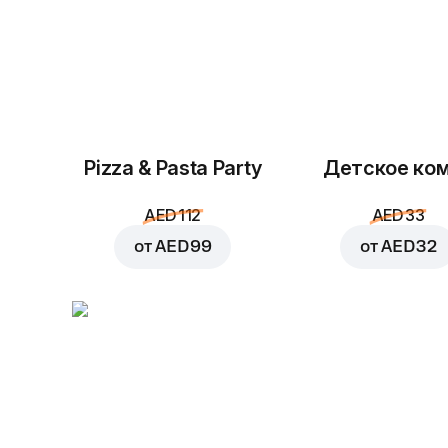
Pizza & Pasta Party
Детское ко
AED 112
AED 33
от
AED 99
от
AED 32