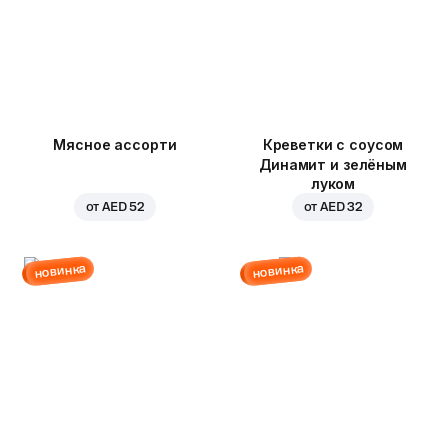
Мясное ассорти
Креветки с соусом
Динамит и зелёным
луком
от
AED 52
от
AED 32
новинка
новинка