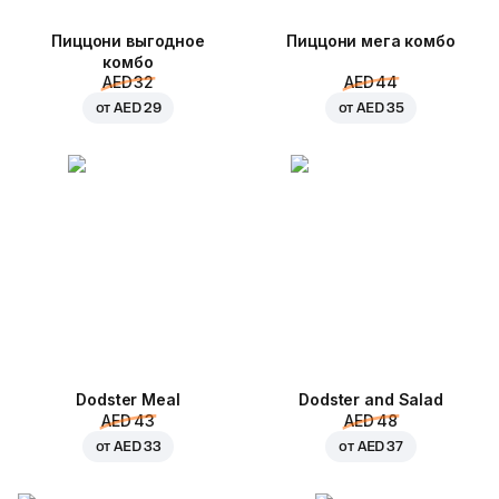
Пиццони выгодное
Пиццони мега комбо
комбо
AED 32
AED 44
от
AED 29
от
AED 35
Dodster Meal
Dodster and Salad
AED 43
AED 48
от
AED 33
от
AED 37