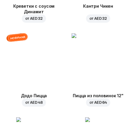
Креветки с соусом
Кантри Чикен
Динамит
от
AED 32
от
AED 32
новинка
Додо Пицца
Пицца из половинок 12"
от
AED 48
от
AED 64