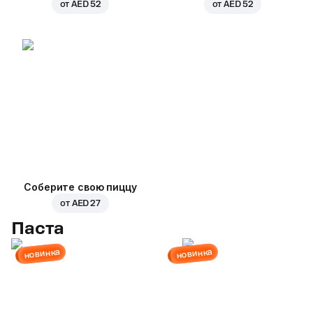
от
AED 52
от
AED 52
Соберите свою пиццу
от
AED 27
Паста
новинка
новинка