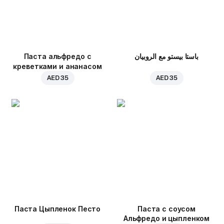
Паста альфредо с
باستا بيستو مع الروبيان
креветками и ананасом
AED 35
AED 35
Паста Цыпленок Песто
Паста с соусом
Альфредо и цыпленком