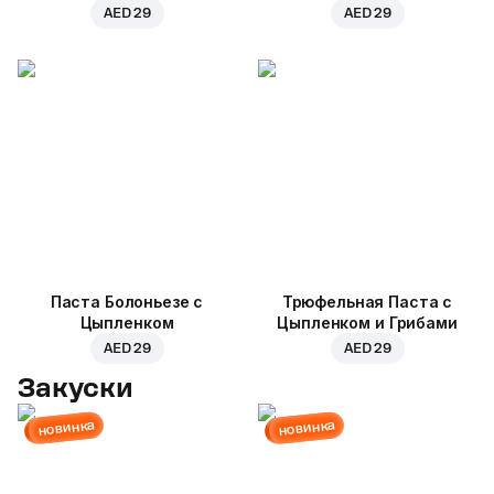
AED 29
AED 29
Паста Болоньезе с
Трюфельная Паста с
Цыпленком
Цыпленком и Грибами
AED 29
AED 29
Закуски
новинка
новинка