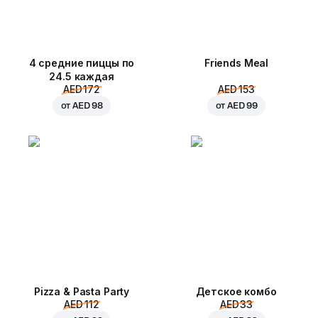
4 средние пиццы по
Friends Meal
24.5 каждая
AED 172
AED 153
от
AED 98
от
AED 99
Pizza & Pasta Party
Детское комбо
AED 112
AED 33