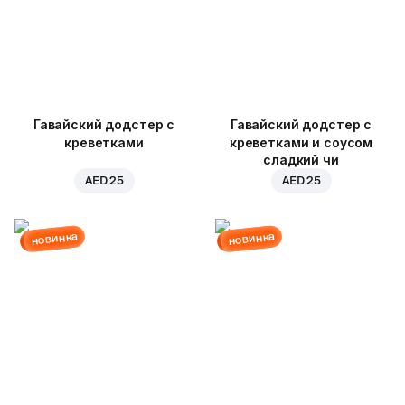
Гавайский додстер с
Гавайский додстер с
креветками
креветками и соусом
сладкий чи
AED 25
AED 25
новинка
новинка