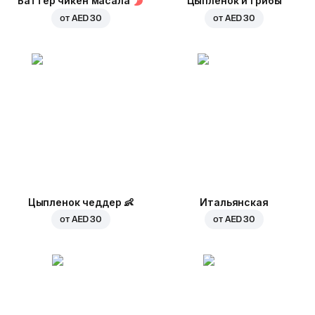
Баттер чикен масала
Цыпленок и грибы
от
AED 30
от
AED 30
Цыпленок чеддер
👶
Итальянская
от
AED 30
от
AED 30