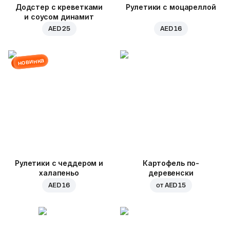
Додстер с креветками
Рулетики с моцареллой
и соусом динамит
AED 25
AED 16
новинка
Рулетики с чеддером и
Картофель по-
халапеньо
деревенски
AED 16
от
AED 15