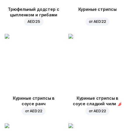
Трюфельный додстер с
Куриные стрипсы
цыпленком и грибами
AED 25
от
AED 22
Куриные стрипсы в
Куриные стрипсы в
соусе ранч
соусе сладкий чили
от
AED 22
от
AED 22