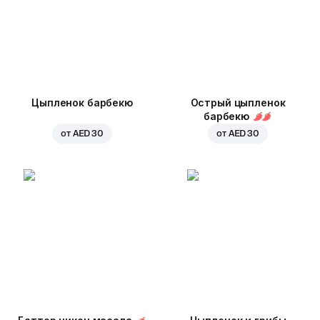
Цыпленок барбекю
Острый цыпленок
барбекю
от
AED 30
от
AED 30