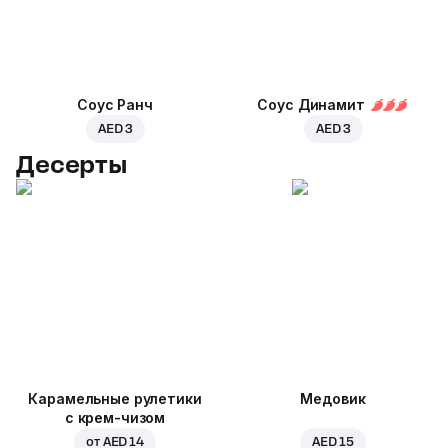
Соус Ранч
Соус Динамит
AED 3
AED 3
Десерты
Карамельные рулетики
Медовик
с крем-чизом
от
AED 14
AED 15