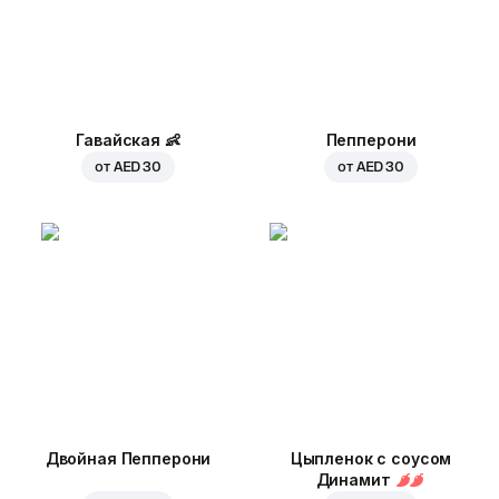
Гавайская
👶
Пепперони
от
AED 30
от
AED 30
Двойная Пепперони
Цыпленок с соусом
Динамит