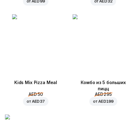
от
AED 99
от
AED 32
Kids Mix Pizza Meal
Комбо из 5 больших
пицц
AED 50
AED 295
от
AED 37
от
AED 199