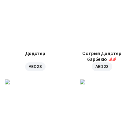
Додстер
Острый Додстер
барбекю
AED 23
AED 23