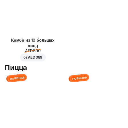
Комбо из 10 больших
пицц
AED 590
от
AED 389
Пицца
новинка
новинка