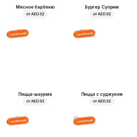
Мясное барбекю
Бургер Суприм
от
AED 32
от
AED 32
новинка
новинка
Пицца-шаурма
Пицца с суджуком
от
AED 32
от
AED 32
новинка
новинка