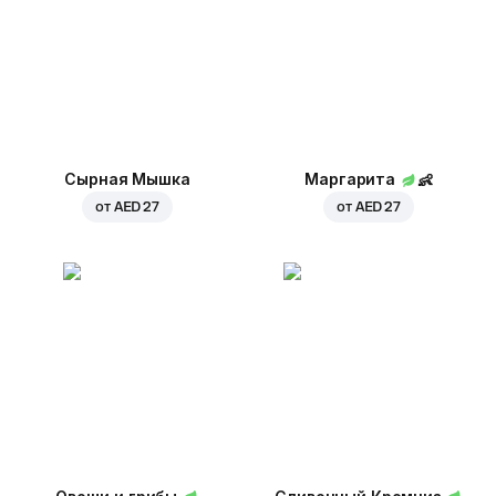
Сырная Мышка
Маргарита
👶
от
AED 27
от
AED 27