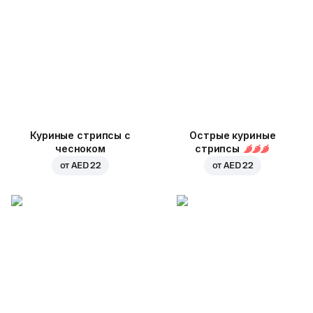
Куриные стрипсы с
Острые куриные
чесноком
стрипсы
от
AED 22
от
AED 22