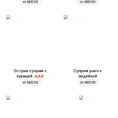
от
AED 32
от
AED 30
Острая суприм с
Суприм ранч с
курицей
индейкой
от
AED 32
от
AED 32