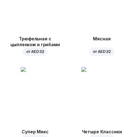
Трюфельная с
Мясная
цыпленком и грибами
от
AED 32
от
AED 32
Супер Микс
Четыре Классики