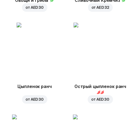
Овощи и грибы
Сливочный Кремчиз
от
AED 30
от
AED 32
Цыпленок ранч
Острый цыпленок ранч
от
AED 30
от
AED 30