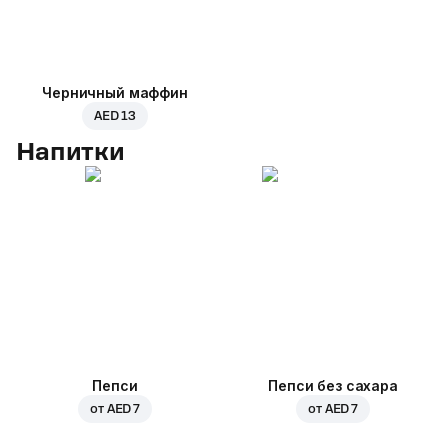
Черничный маффин
AED 13
Напитки
Пепси
Пепси без сахара
от
AED 7
от
AED 7