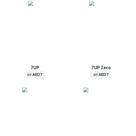
7UP
7UP Zero
от
AED 7
от
AED 7