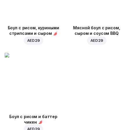
Боул с рисом, куриными
Мясной боул с рисом,
стрипсами и сыром
сыром и соусом BBQ
AED 29
AED 29
Боул с рисом и баттер
чикен
AED 29