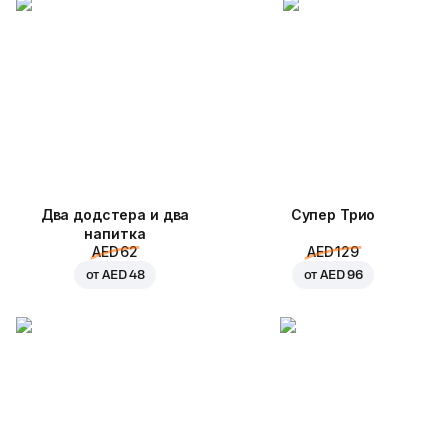
Два додстера и два
Супер Трио
напитка
AED 62
AED 129
от
AED 48
от
AED 96