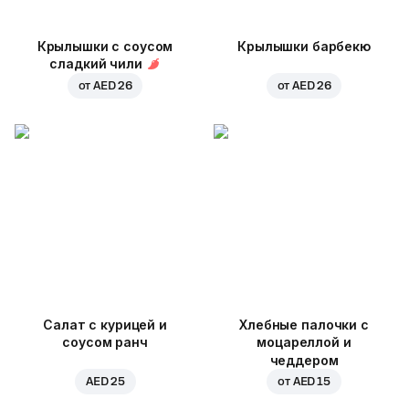
Крылышки с соусом
Крылышки барбекю
сладкий чили
от
AED 26
от
AED 26
Салат с курицей и
Хлебные палочки с
соусом ранч
моцареллой и
чеддером
AED 25
от
AED 15