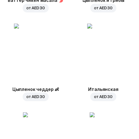
Баттер чикен масала
Цыпленок и грибы
от
AED 30
от
AED 30
Цыпленок чеддер
👶
Итальянская
от
AED 30
от
AED 30