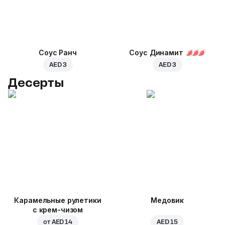
Соус Ранч
Соус Динамит
AED 3
AED 3
Десерты
Карамельные рулетики
Медовик
с крем-чизом
от
AED 14
AED 15