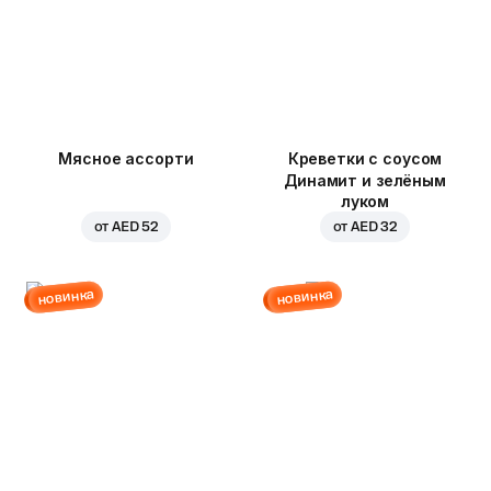
Мясное ассорти
Креветки с соусом
Динамит и зелёным
луком
от
AED 52
от
AED 32
новинка
новинка