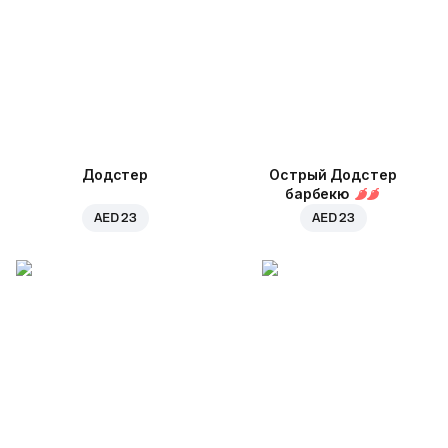
Додстер
Острый Додстер
барбекю
AED 23
AED 23