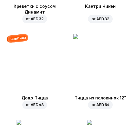
Креветки с соусом
Кантри Чикен
Динамит
от
AED 32
от
AED 32
новинка
Додо Пицца
Пицца из половинок 12"
от
AED 48
от
AED 64