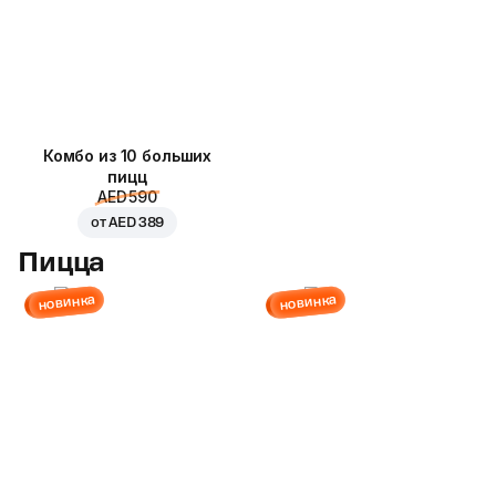
Комбо из 10 больших
пицц
AED 590
от
AED 389
Пицца
новинка
новинка