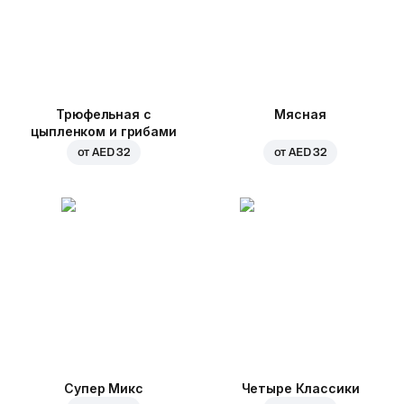
Трюфельная с
Мясная
цыпленком и грибами
от
AED 32
от
AED 32
Супер Микс
Четыре Классики