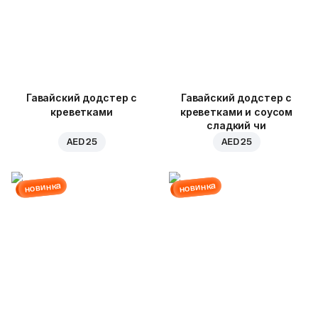
Гавайский додстер с
Гавайский додстер с
креветками
креветками и соусом
сладкий чи
AED 25
AED 25
новинка
новинка