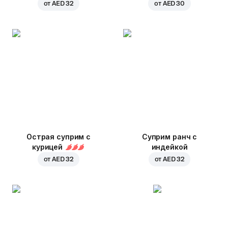
от
AED 32
от
AED 30
Острая суприм с
Суприм ранч с
курицей
индейкой
от
AED 32
от
AED 32