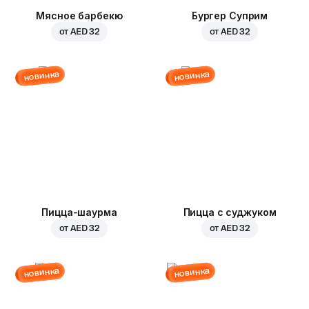
Мясное барбекю
Бургер Суприм
от
AED 32
от
AED 32
новинка
новинка
Пицца-шаурма
Пицца с суджуком
от
AED 32
от
AED 32
новинка
новинка