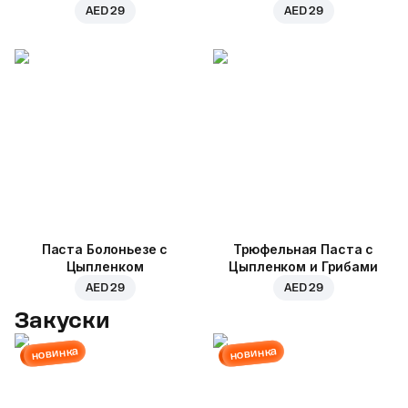
AED 29
AED 29
Паста Болоньезе с
Трюфельная Паста с
Цыпленком
Цыпленком и Грибами
AED 29
AED 29
Закуски
новинка
новинка