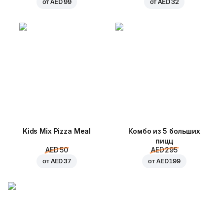
от
AED 99
от
AED 32
Kids Mix Pizza Meal
Комбо из 5 больших
пицц
AED 50
AED 295
от
AED 37
от
AED 199