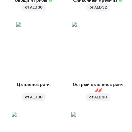
Овощи и грибы
Сливочный Кремчиз
от
AED 30
от
AED 32
Цыпленок ранч
Острый цыпленок ранч
от
AED 30
от
AED 30