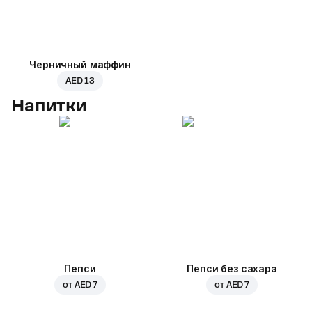
Черничный маффин
AED 13
Напитки
Пепси
Пепси без сахара
от
AED 7
от
AED 7