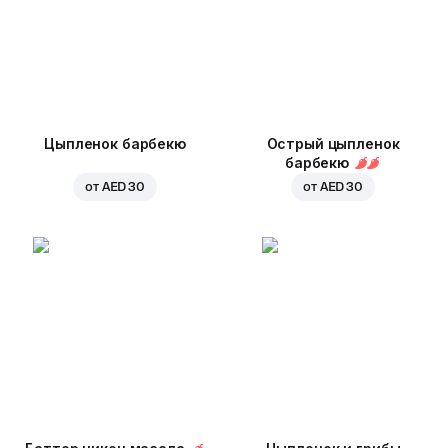
Цыпленок барбекю
Острый цыпленок
барбекю
от
AED 30
от
AED 30