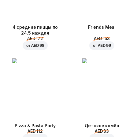
4 средние пиццы по
Friends Meal
24.5 каждая
AED 172
AED 153
от
AED 98
от
AED 99
Pizza & Pasta Party
Детское комбо
AED 112
AED 33