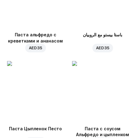
Паста альфредо с
باستا بيستو مع الروبيان
креветками и ананасом
AED 35
AED 35
Паста Цыпленок Песто
Паста с соусом
Альфредо и цыпленком