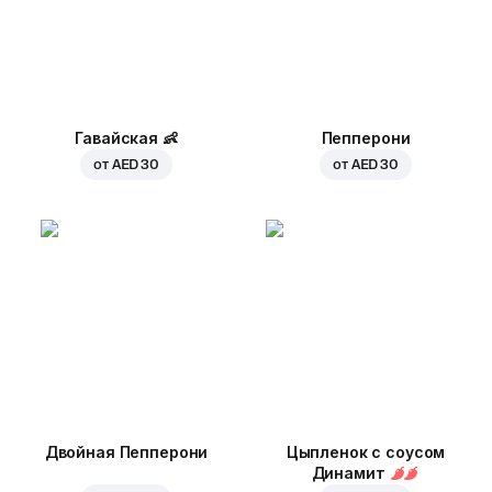
Гавайская
👶
Пепперони
от
AED 30
от
AED 30
Двойная Пепперони
Цыпленок с соусом
Динамит