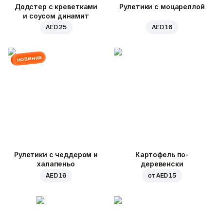
Додстер с креветками
Рулетики с моцареллой
и соусом динамит
AED 25
AED 16
новинка
Рулетики с чеддером и
Картофель по-
халапеньо
деревенски
AED 16
от
AED 15