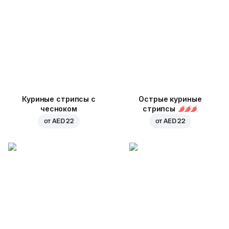
Куриные стрипсы с
Острые куриные
чесноком
стрипсы
от
AED 22
от
AED 22