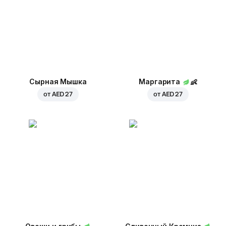
Сырная Мышка
Маргарита
👶
от
AED 27
от
AED 27