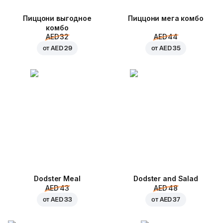
Пиццони выгодное
Пиццони мега комбо
комбо
AED 32
AED 44
от
AED 29
от
AED 35
Dodster Meal
Dodster and Salad
AED 43
AED 48
от
AED 33
от
AED 37