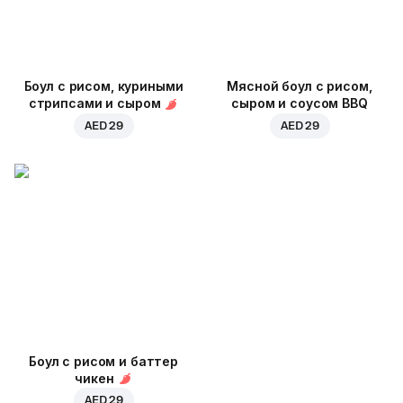
Боул с рисом, куриными
Мясной боул с рисом,
стрипсами и сыром
сыром и соусом BBQ
AED 29
AED 29
Боул с рисом и баттер
чикен
AED 29