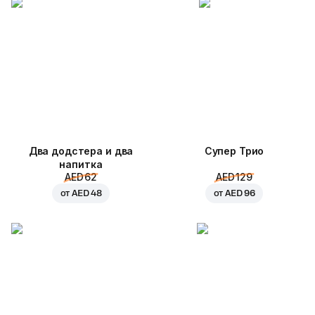
Два додстера и два
Супер Трио
напитка
AED 62
AED 129
от
AED 48
от
AED 96