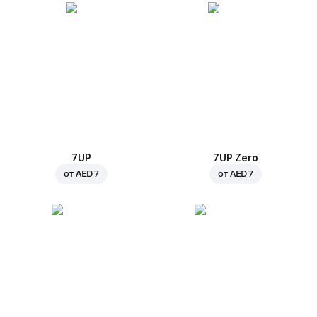
7UP
7UP Zero
от
AED 7
от
AED 7