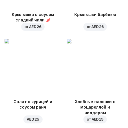
Крылышки с соусом
Крылышки барбекю
сладкий чили
от
AED 26
от
AED 26
Салат с курицей и
Хлебные палочки с
соусом ранч
моцареллой и
чеддером
AED 25
от
AED 15