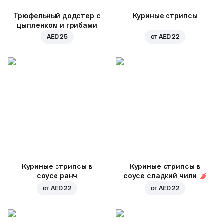
Трюфельный додстер с
Куриные стрипсы
цыпленком и грибами
AED 25
от
AED 22
Куриные стрипсы в
Куриные стрипсы в
соусе ранч
соусе сладкий чили
от
AED 22
от
AED 22