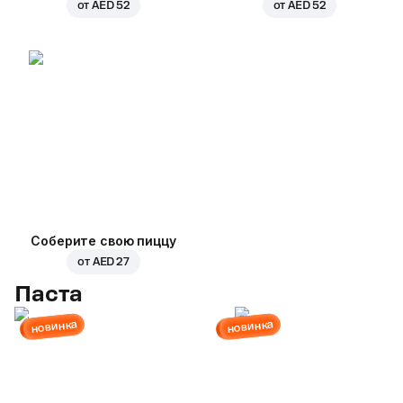
от
AED 52
от
AED 52
Соберите свою пиццу
от
AED 27
Паста
новинка
новинка