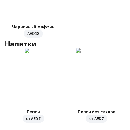
Черничный маффин
AED 13
Напитки
Пепси
Пепси без сахара
от
AED 7
от
AED 7