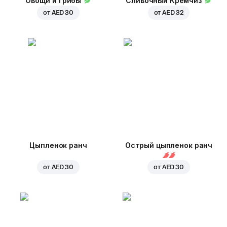
Овощи и грибы
Сливочный Кремчиз
от
AED 30
от
AED 32
Цыпленок ранч
Острый цыпленок ранч
от
AED 30
от
AED 30