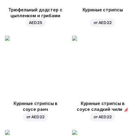
Трюфельный додстер с
Куриные стрипсы
цыпленком и грибами
AED 25
от
AED 22
Куриные стрипсы в
Куриные стрипсы в
соусе ранч
соусе сладкий чили
от
AED 22
от
AED 22