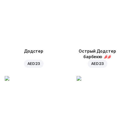
Додстер
Острый Додстер
барбекю
AED 23
AED 23