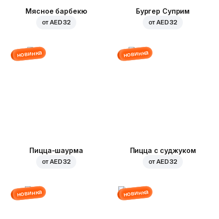
Мясное барбекю
Бургер Суприм
от
AED 32
от
AED 32
новинка
новинка
Пицца-шаурма
Пицца с суджуком
от
AED 32
от
AED 32
новинка
новинка