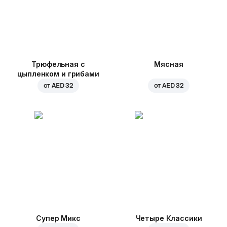
Трюфельная с
Мясная
цыпленком и грибами
от
AED 32
от
AED 32
Супер Микс
Четыре Классики