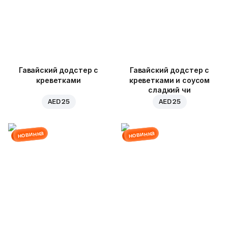
Гавайский додстер с
Гавайский додстер с
креветками
креветками и соусом
сладкий чи
AED 25
AED 25
новинка
новинка