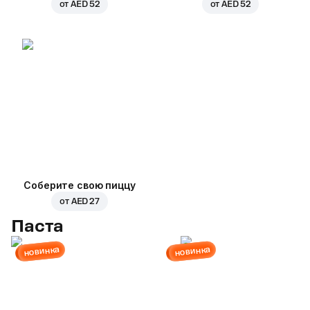
от
AED 52
от
AED 52
Соберите свою пиццу
от
AED 27
Паста
новинка
новинка