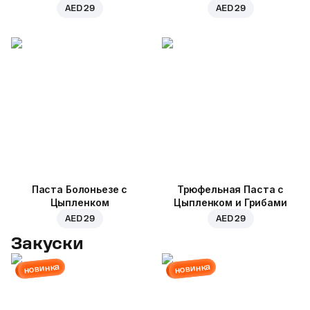
AED 29
AED 29
Паста Болоньезе с
Трюфельная Паста с
Цыпленком
Цыпленком и Грибами
AED 29
AED 29
Закуски
новинка
новинка