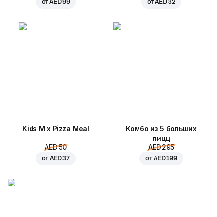
от
AED 99
от
AED 32
Kids Mix Pizza Meal
Комбо из 5 больших
пицц
AED 50
AED 295
от
AED 37
от
AED 199