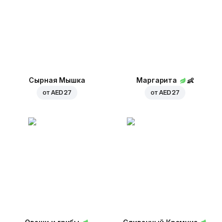
Сырная Мышка
Маргарита
👶
от
AED 27
от
AED 27