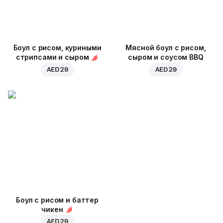
Боул с рисом, куриными
Мясной боул с рисом,
стрипсами и сыром
сыром и соусом BBQ
AED 29
AED 29
Боул с рисом и баттер
чикен
AED 29