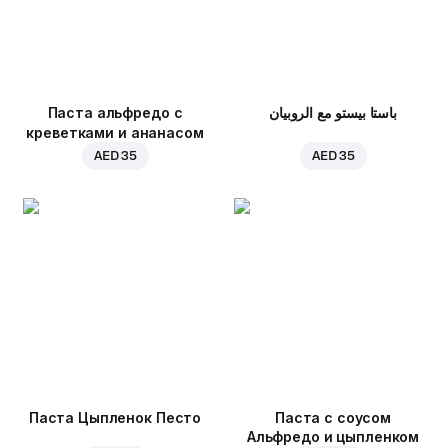
Паста альфредо с
باستا بيستو مع الروبيان
креветками и ананасом
AED 35
AED 35
Паста Цыпленок Песто
Паста с соусом
Альфредо и цыпленком