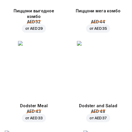
Пиццони выгодное
Пиццони мега комбо
комбо
AED 32
AED 44
от
AED 29
от
AED 35
Dodster Meal
Dodster and Salad
AED 43
AED 48
от
AED 33
от
AED 37