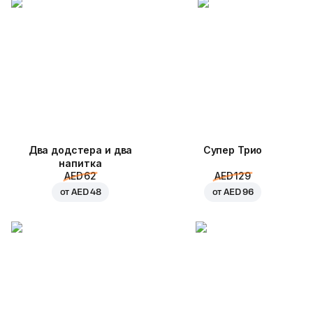
Два додстера и два
Супер Трио
напитка
AED 62
AED 129
от
AED 48
от
AED 96