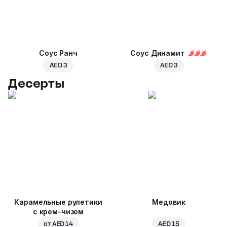
Соус Ранч
Соус Динамит
AED 3
AED 3
Десерты
Карамельные рулетики
Медовик
с крем-чизом
от
AED 14
AED 15