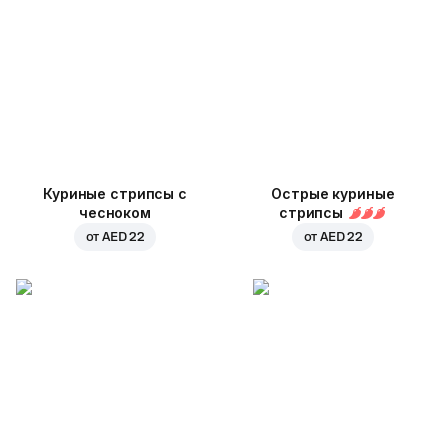
Куриные стрипсы с
Острые куриные
чесноком
стрипсы
от
AED 22
от
AED 22