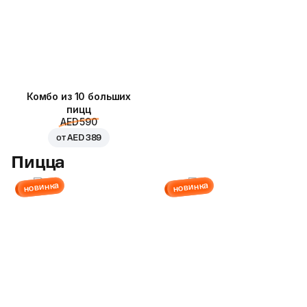
Комбо из 10 больших
пицц
AED 590
от
AED 389
Пицца
новинка
новинка