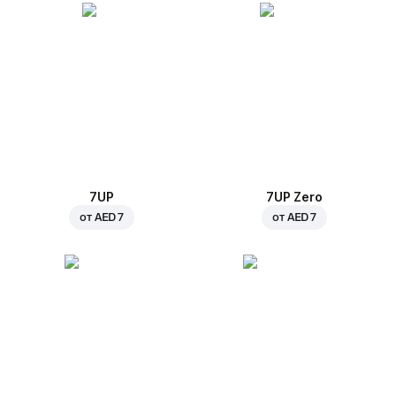
7UP
7UP Zero
от
AED 7
от
AED 7