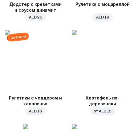
Додстер с креветками
Рулетики с моцареллой
и соусом динамит
AED 25
AED 16
новинка
Рулетики с чеддером и
Картофель по-
халапеньо
деревенски
AED 16
от
AED 15