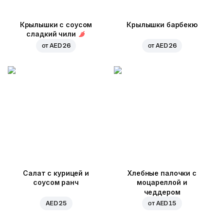
Крылышки с соусом
Крылышки барбекю
сладкий чили
от
AED 26
от
AED 26
Салат с курицей и
Хлебные палочки с
соусом ранч
моцареллой и
чеддером
AED 25
от
AED 15