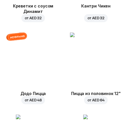
Креветки с соусом
Кантри Чикен
Динамит
от
AED 32
от
AED 32
новинка
Додо Пицца
Пицца из половинок 12"
от
AED 48
от
AED 64