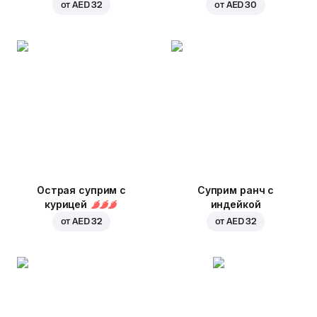
от
AED 32
от
AED 30
Острая суприм с
Суприм ранч с
курицей
индейкой
от
AED 32
от
AED 32