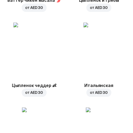
Баттер чикен масала
Цыпленок и грибы
от
AED 30
от
AED 30
Цыпленок чеддер
👶
Итальянская
от
AED 30
от
AED 30