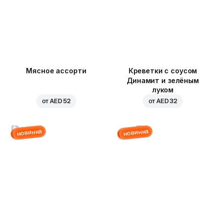
Мясное ассорти
Креветки с соусом
Динамит и зелёным
луком
от
AED 52
от
AED 32
новинка
новинка