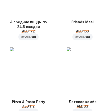
4 средние пиццы по
Friends Meal
24.5 каждая
AED 172
AED 153
от
AED 98
от
AED 99
Pizza & Pasta Party
Детское комбо
AED 112
AED 33