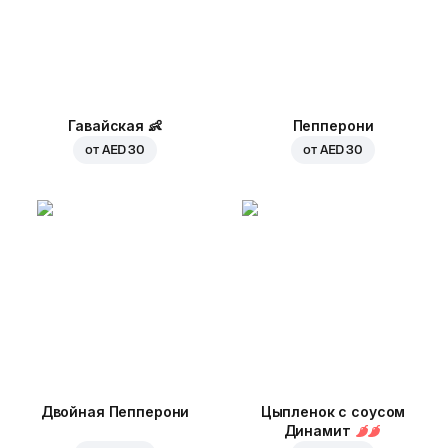
Гавайская
👶
Пепперони
от
AED 30
от
AED 30
Двойная Пепперони
Цыпленок с соусом
Динамит