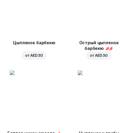
Цыпленок барбекю
Острый цыпленок
барбекю
от
AED 30
от
AED 30