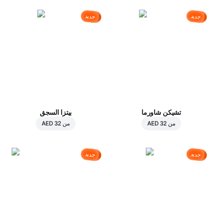
جديد
جديد
تشيكن شاورما
بيتزا السجق
من
AED 32
من
AED 32
جديد
جديد