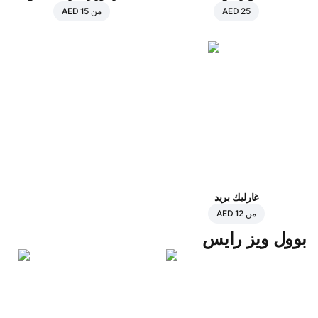
AED 25
من
AED 15
غارليك بريد
من
AED 12
بوول ويز رايس