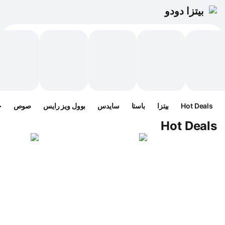
بيتزا دودو
Hot Deals
بيتزا
باستا
سايدس
بوول ويز رايس
صوص
ح
Hot Deals