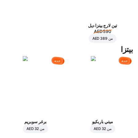
تين لارج بيتزا ديل
AED 590
من
AED 389
بيتزا
جديد
جديد
ميتي باربكيو
برغر سوبريم
من
AED 32
من
AED 32