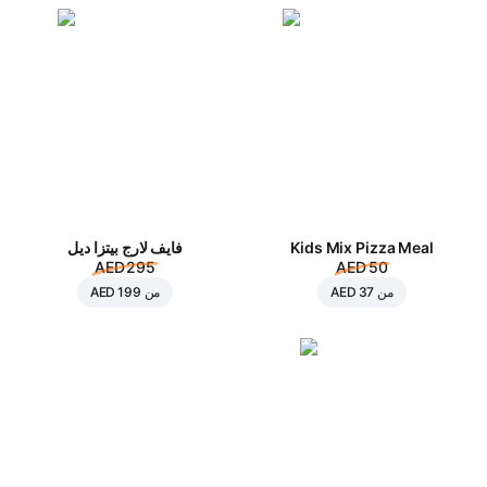
Kids Mix Pizza Meal
فايف لارج بيتزا ديل
AED 295
AED 50
من
AED 37
من
AED 199