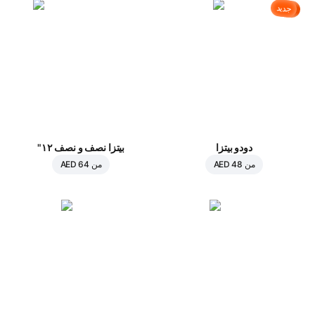
جديد
دودو بيتزا
بيتزا نصف و نصف ١٢"
من
AED 48
من
AED 64