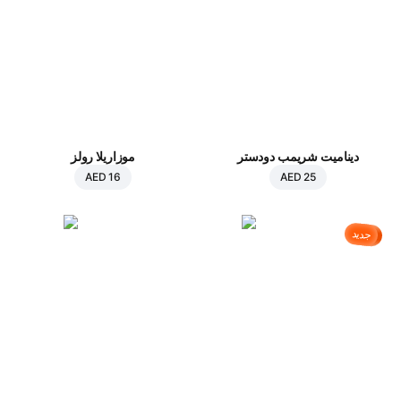
ديناميت شريمب دودستر
موزاريلا رولز
AED 16
AED 25
جديد