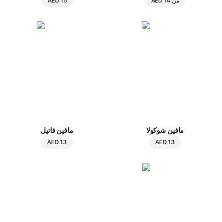
من
AED 14
AED 15
مافين شوكولا
مافين فانيل
AED 13
AED 13