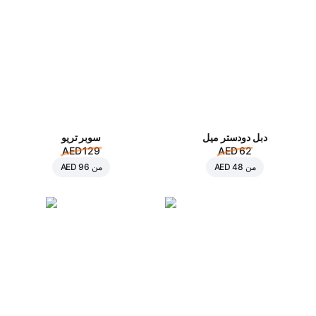
دبل دودستر ميل
سوبر تريو
AED 129
AED 62
من
AED 48
من
AED 96