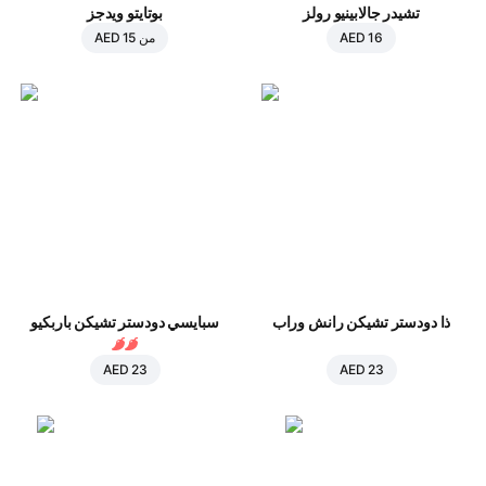
تشيدر جالابينيو رولز
بوتايتو ويدجز
AED 16
من
AED 15
ذا دودستر تشيكن رانش وراب
سبايسي دودستر تشيكن باربكيو
AED 23
AED 23