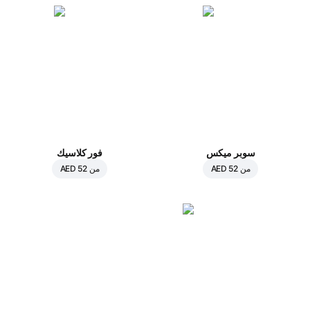
سوبر ميكس
فور كلاسيك
من
AED 52
من
AED 52