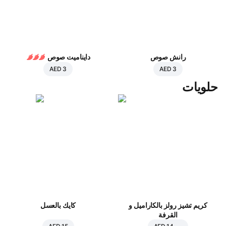
رانش صوص
دايناميت صوص
AED 3
AED 3
حلويات
كريم تشيز رولز بالكاراميل و
كايك بالعسل
القرفة