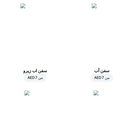
سفن آب
سفن اب زيرو
من
AED 7
من
AED 7