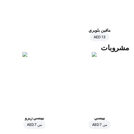
مافين بلوبري
AED 13
مشروبات
بيبسي
بيبسي زيرو
من
AED 7
من
AED 7