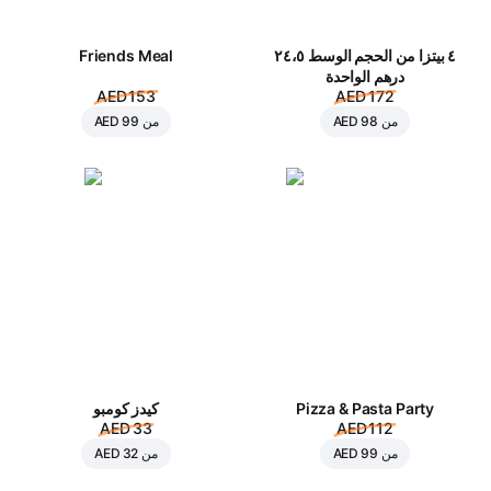
٤ بيتزا من الحجم الوسط ٢٤،٥
Friends Meal
درهم الواحدة
AED 153
AED 172
من
AED 98
من
AED 99
Pizza & Pasta Party
كيدز كومبو
AED 33
AED 112
من
AED 99
من
AED 32