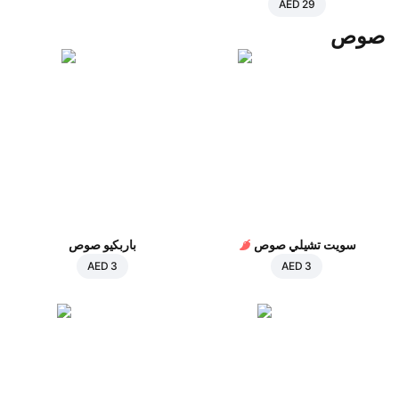
AED 29
صوص
سويت تشيلي صوص
باربكيو صوص
AED 3
AED 3