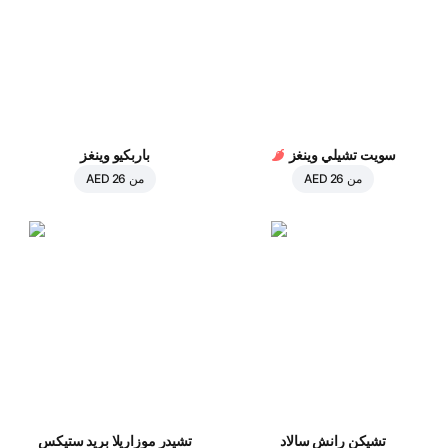
سويت تشيلي وينغز
باربكيو وينغز
من
AED 26
من
AED 26
تشيكن رانش سالاد
تشيدر موزاريلا بريد ستيكس