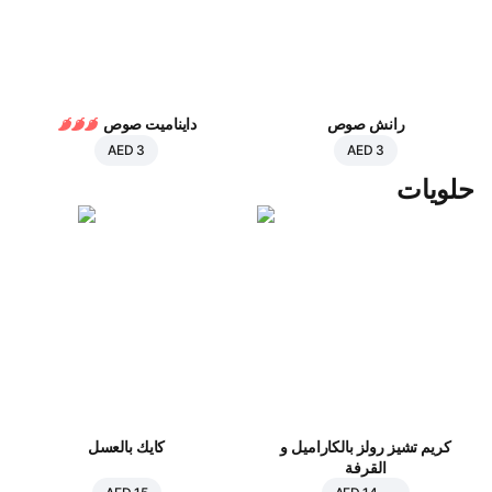
رانش صوص
دايناميت صوص
AED 3
AED 3
حلويات
كريم تشيز رولز بالكاراميل و
كايك بالعسل
القرفة