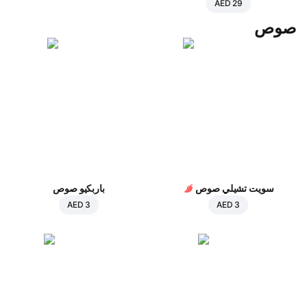
AED 29
صوص
سويت تشيلي صوص
باربكيو صوص
AED 3
AED 3