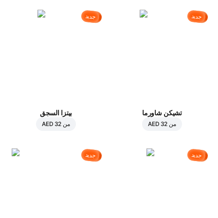
جديد
جديد
تشيكن شاورما
بيتزا السجق
من
AED 32
من
AED 32
جديد
جديد