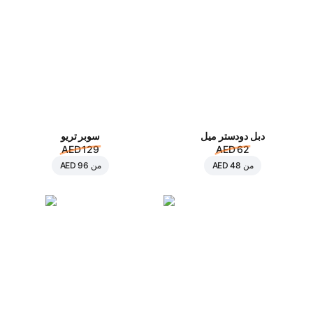
دبل دودستر ميل
سوبر تريو
AED 129
AED 62
من
AED 48
من
AED 96