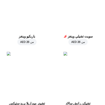
سويت تشيلي وينغز
باربكيو وينغز
من
AED 26
من
AED 26
تشيكن رانش سالاد
تشيدر موزاريلا بريد ستيكس