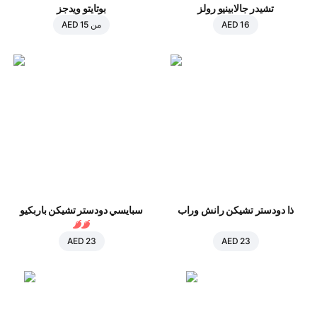
تشيدر جالابينيو رولز
بوتايتو ويدجز
AED 16
من
AED 15
ذا دودستر تشيكن رانش وراب
سبايسي دودستر تشيكن باربكيو
AED 23
AED 23