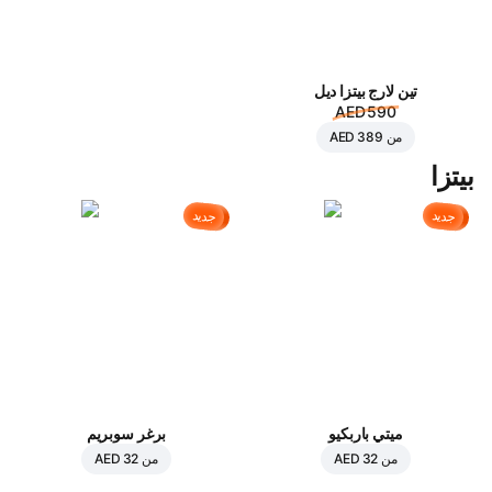
تين لارج بيتزا ديل
AED 590
من
AED 389
بيتزا
جديد
جديد
ميتي باربكيو
برغر سوبريم
من
AED 32
من
AED 32