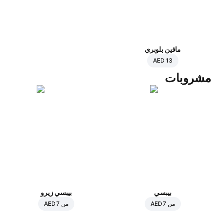
مافين بلوبري
AED 13
مشروبات
بيبسي
بيبسي زيرو
من
AED 7
من
AED 7