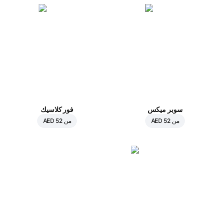
سوبر ميكس
فور كلاسيك
من
AED 52
من
AED 52