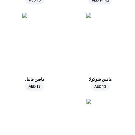
من
AED 14
AED 15
مافين شوكولا
مافين فانيل
AED 13
AED 13