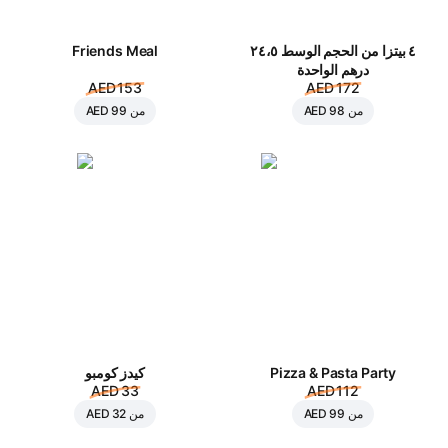
٤ بيتزا من الحجم الوسط ٢٤،٥
Friends Meal
درهم الواحدة
AED 153
AED 172
من
AED 98
من
AED 99
Pizza & Pasta Party
كيدز كومبو
AED 33
AED 112
من
AED 99
من
AED 32