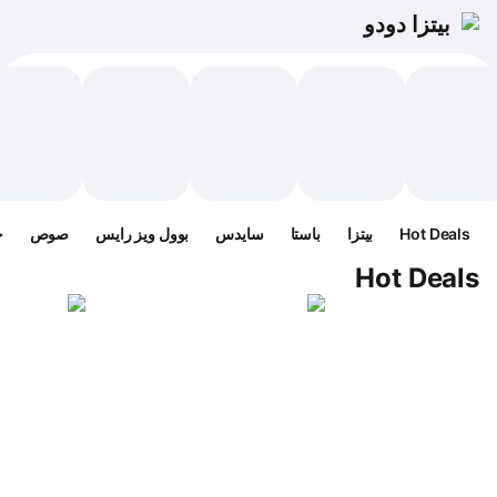
بيتزا دودو
Hot Deals
بيتزا
باستا
سايدس
بوول ويز رايس
صوص
ح
Hot Deals