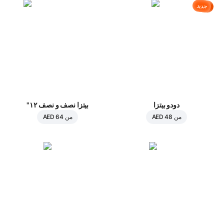
جديد
دودو بيتزا
بيتزا نصف و نصف ١٢"
من
AED 48
من
AED 64