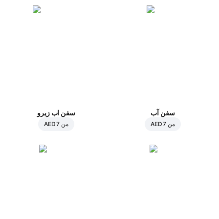
سفن آب
سفن اب زيرو
من
AED 7
من
AED 7