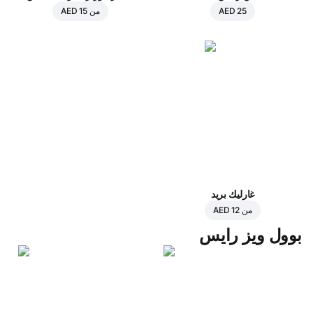
AED 25
من
AED 15
غارليك بريد
من
AED 12
بوول ويز رايس