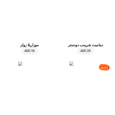
ديناميت شريمب دودستر
موزاريلا رولز
AED 16
AED 25
جديد