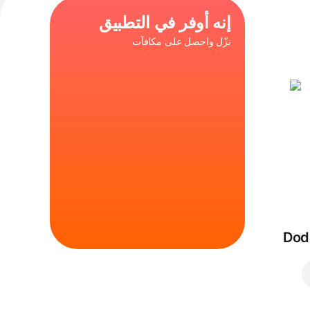
إنه أوفر في التطبيق
نزّل واحصل على مكافآت
شيكن برست
,
"١٢ إنش"
ق
Dod