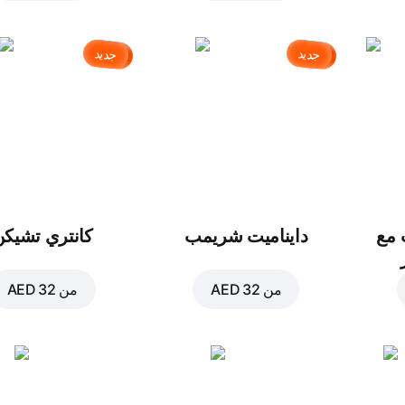
جديد
جديد
 مع
دايناميت شريمب
كانتري تشيكن
من
AED 32
من
AED 32