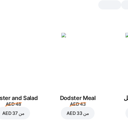
دايناميت تشيكن
متوسط "١٠ إنش", تقليدي pizza dough 10 inch
موزاريلا
,
غرين بيبر
,
اونيونز
,
كرانشي ت
كريم
,
соус динамит
صغير "٨ إنش"
متوسط "١٠ إنش"
كبير 
تقليدي
رقي
ل
Dodster Meal
ster and Salad
أضف الإضافات
AED 48
AED 43
من
AED 33
من
AED 37