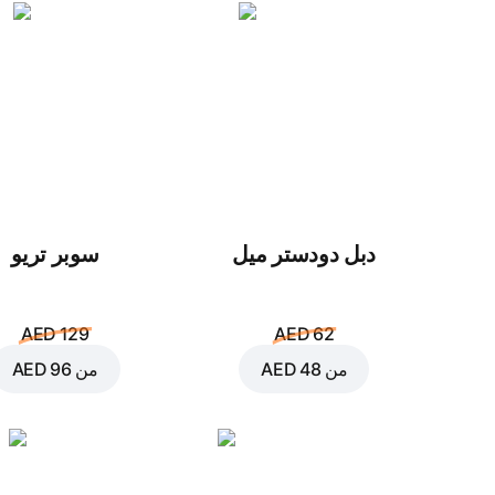
دبل دودستر ميل
سوبر تريو
AED 129
AED 62
من
AED 48
من
AED 96