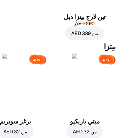
تين لارج بيتزا ديل
AED 590
من
AED 389
بيتزا
جديد
جديد
ميتي باربكيو
برغر سوبريم
من
AED 32
من
AED 32