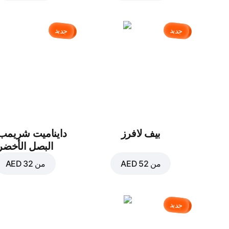
جديد
جديد
بيف لافرز
دايناميت شريمب
البصل الأخضر
من
AED 52
من
AED 32
جديد