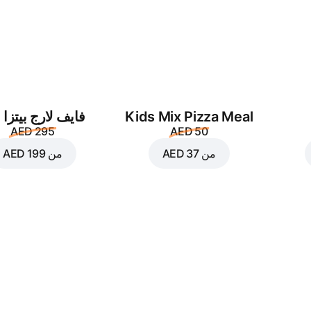
بلاك اوليف
غرين بيبر
AED 4
AED 4
Kids Mix Pizza Meal
فايف لارج بيتزا 
AED 295
AED 50
من
AED 37
من
AED 199
اناناس
توماتوس
AED 4
AED 4