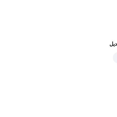
ماشرومز
AED 4
ديل
اونيونز
AED 4