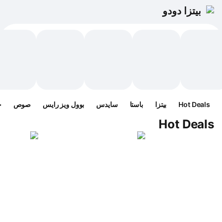
بيتزا دودو
Hot Deals
بيتزا
باستا
سايدس
بوول ويز رايس
صوص
ح
Hot Deals