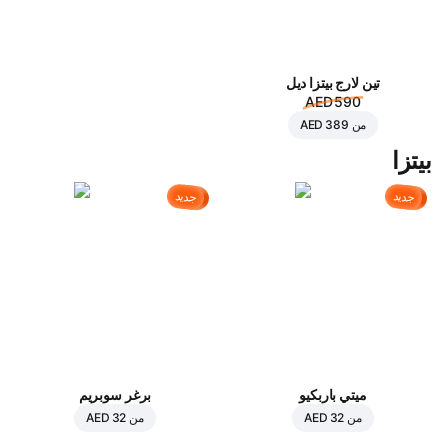
تين لارج بيتزا ديل
AED 590
من
AED 389
بيتزا
جديد
جديد
ميتي باربكيو
برغر سوبريم
من
AED 32
من
AED 32