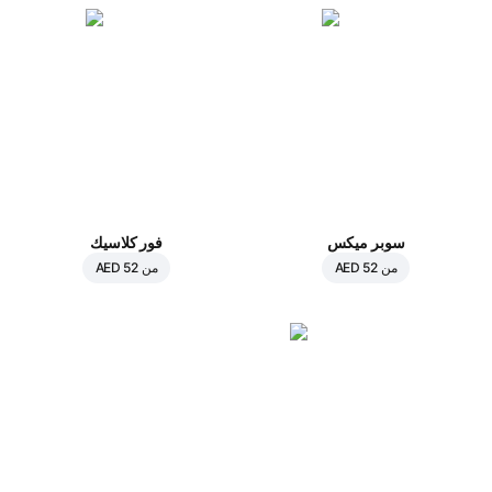
سوبر ميكس
فور كلاسيك
من
AED 52
من
AED 52