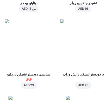
تشيدر جالابينيو رولز
بوتايتو ويدجز
AED 16
من
AED 15
ذا دودستر تشيكن رانش وراب
سبايسي دودستر تشيكن باربكيو
AED 23
AED 23