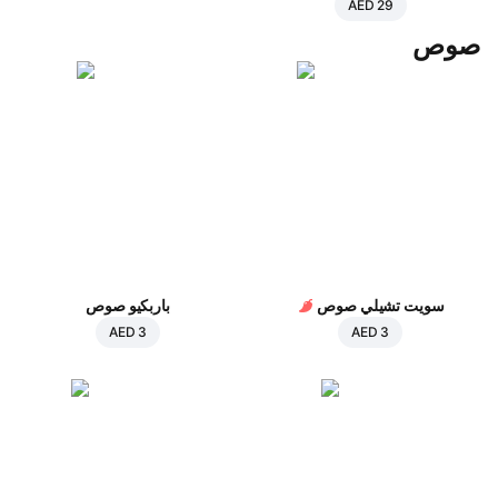
AED 29
صوص
سويت تشيلي صوص
باربكيو صوص
AED 3
AED 3