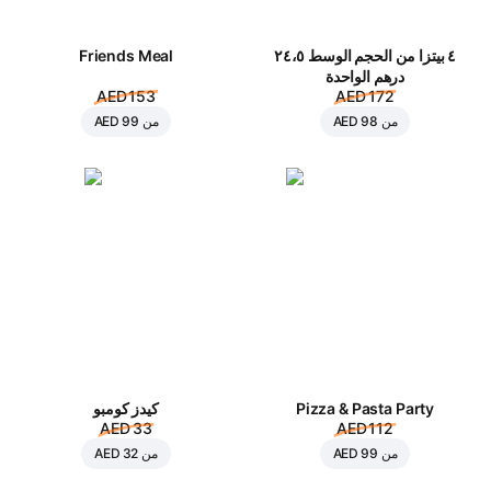
٤ بيتزا من الحجم الوسط ٢٤،٥
Friends Meal
درهم الواحدة
AED 153
AED 172
من
AED 98
من
AED 99
Pizza & Pasta Party
كيدز كومبو
AED 33
AED 112
من
AED 99
من
AED 32