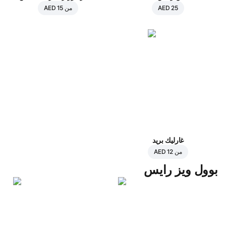
AED 25
من
AED 15
غارليك بريد
من
AED 12
بوول ويز رايس