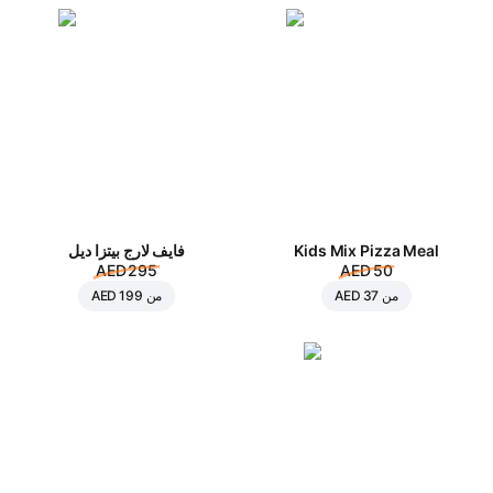
Kids Mix Pizza Meal
فايف لارج بيتزا ديل
AED 295
AED 50
من
AED 37
من
AED 199