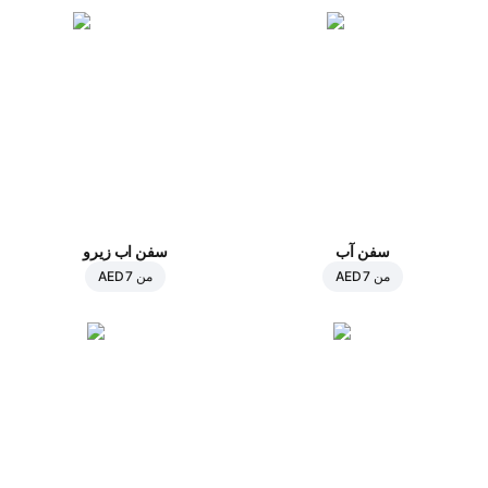
سفن آب
سفن اب زيرو
من
AED 7
من
AED 7