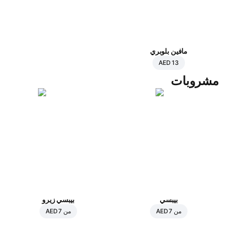
مافين بلوبري
AED 13
مشروبات
بيبسي
بيبسي زيرو
من
AED 7
من
AED 7