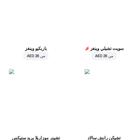
سويت تشيلي وينغز
باربكيو وينغز
من
AED 26
من
AED 26
تشيكن رانش سالاد
تشيدر موزاريلا بريد ستيكس