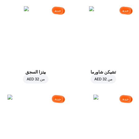
جديد
جديد
تشيكن شاورما
بيتزا السجق
من
AED 32
من
AED 32
جديد
جديد