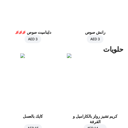
رانش صوص
دايناميت صوص
AED 3
AED 3
حلويات
كريم تشيز رولز بالكاراميل و
كايك بالعسل
القرفة