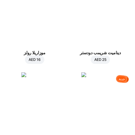
ديناميت شريمب دودستر
موزاريلا رولز
AED 16
AED 25
جديد