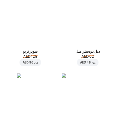
دبل دودستر ميل
سوبر تريو
AED 129
AED 62
من
AED 48
من
AED 96