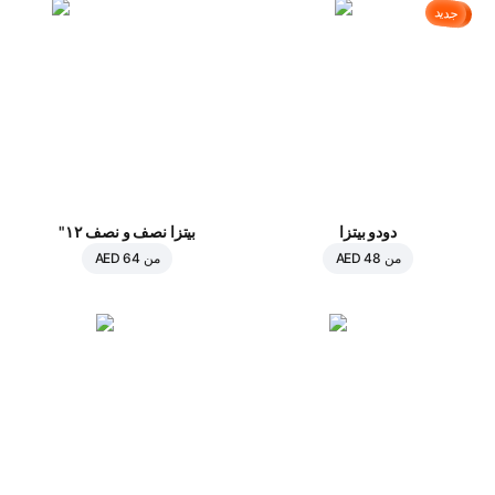
جديد
دودو بيتزا
بيتزا نصف و نصف ١٢"
من
AED 48
من
AED 64