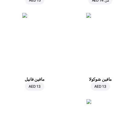
من
AED 14
AED 15
مافين شوكولا
مافين فانيل
AED 13
AED 13