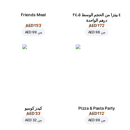
٤ بيتزا من الحجم الوسط ٢٤،٥
Friends Meal
درهم الواحدة
AED 153
AED 172
من
AED 98
من
AED 99
Pizza & Pasta Party
كيدز كومبو
AED 33
AED 112
من
AED 99
من
AED 32