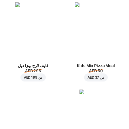
Kids Mix Pizza Meal
فايف لارج بيتزا ديل
AED 295
AED 50
من
AED 37
من
AED 199