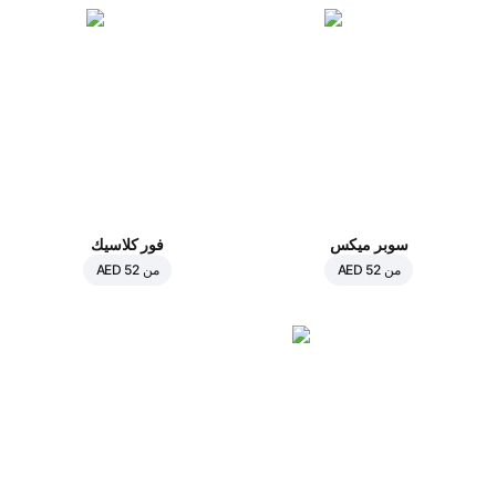
سوبر ميكس
فور كلاسيك
من
AED 52
من
AED 52