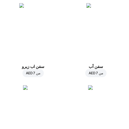
سفن آب
سفن اب زيرو
من
AED 7
من
AED 7