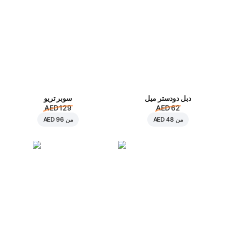
دبل دودستر ميل
سوبر تريو
AED 129
AED 62
من
AED 48
من
AED 96