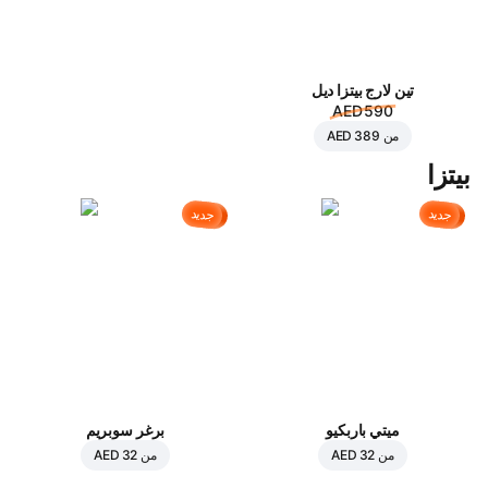
تين لارج بيتزا ديل
AED 590
من
AED 389
بيتزا
جديد
جديد
ميتي باربكيو
برغر سوبريم
من
AED 32
من
AED 32