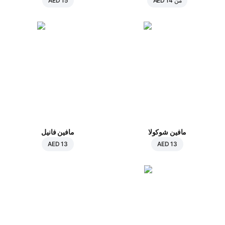
من
AED 14
AED 15
مافين شوكولا
مافين فانيل
AED 13
AED 13