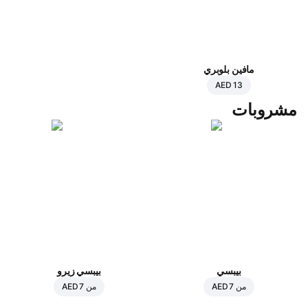
مافين بلوبري
AED 13
مشروبات
بيبسي
بيبسي زيرو
من
AED 7
من
AED 7