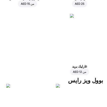
AED 25
من
AED 15
غارليك بريد
من
AED 12
بوول ويز رايس