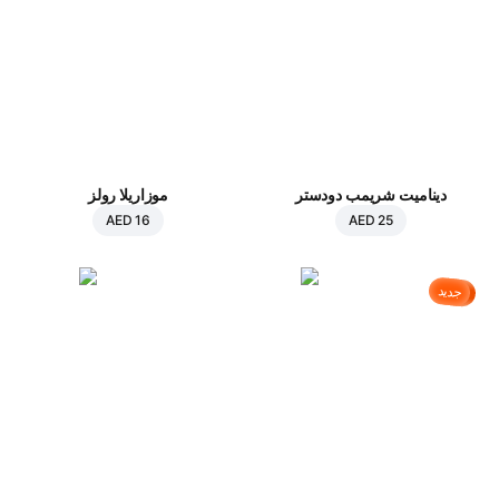
ديناميت شريمب دودستر
موزاريلا رولز
AED 16
AED 25
جديد