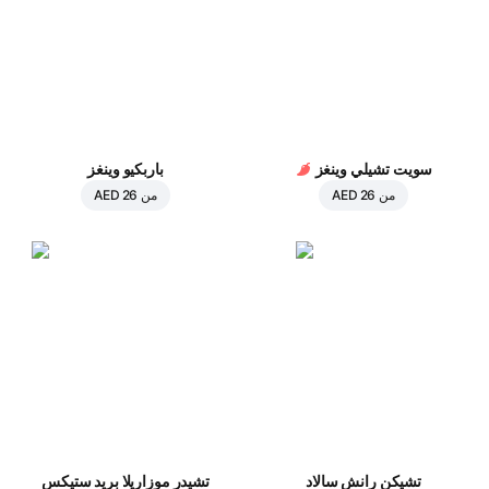
سويت تشيلي وينغز
باربكيو وينغز
من
AED 26
من
AED 26
تشيكن رانش سالاد
تشيدر موزاريلا بريد ستيكس