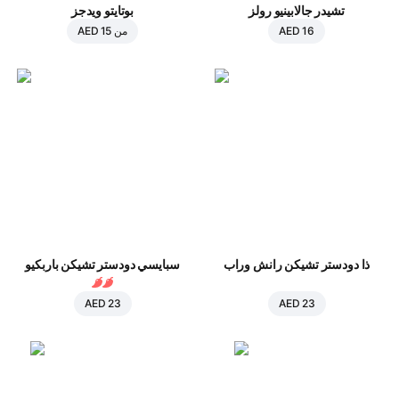
تشيدر جالابينيو رولز
بوتايتو ويدجز
AED 16
من
AED 15
ذا دودستر تشيكن رانش وراب
سبايسي دودستر تشيكن باربكيو
AED 23
AED 23