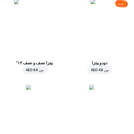
جديد
دودو بيتزا
بيتزا نصف و نصف ١٢"
من
AED 48
من
AED 64