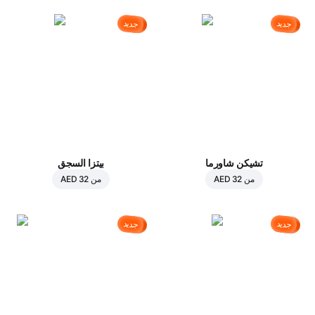
جديد
جديد
تشيكن شاورما
بيتزا السجق
من
AED 32
من
AED 32
جديد
جديد