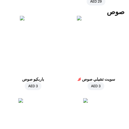
AED 29
صوص
سويت تشيلي صوص
باربكيو صوص
AED 3
AED 3