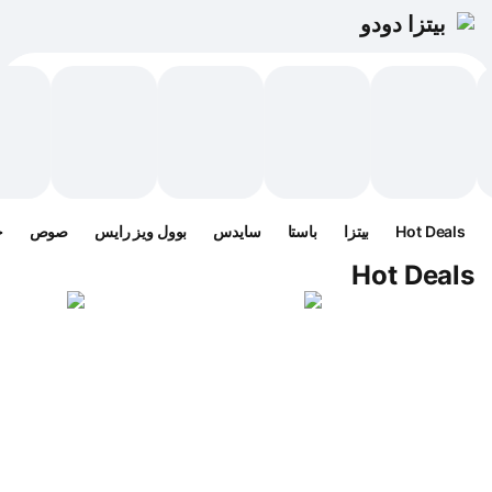
بيتزا دودو
Hot Deals
بيتزا
باستا
سايدس
بوول ويز رايس
صوص
ح
Hot Deals