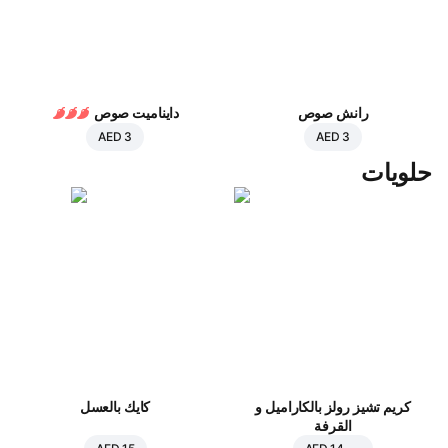
رانش صوص
دايناميت صوص
AED 3
AED 3
حلويات
كريم تشيز رولز بالكاراميل و
كايك بالعسل
القرفة