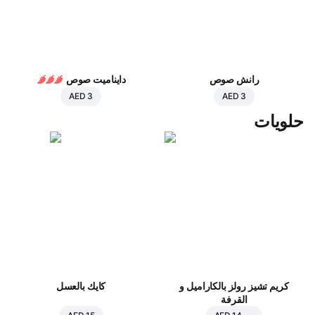
رانش صوص
دايناميت صوص
AED 3
AED 3
حلويات
كريم تشيز رولز بالكاراميل و
كايك بالعسل
القرفة