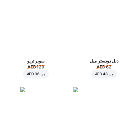
دبل دودستر ميل
سوبر تريو
AED 129
AED 62
من
AED 48
من
AED 96