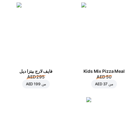
Kids Mix Pizza Meal
فايف لارج بيتزا ديل
AED 295
AED 50
من
AED 37
من
AED 199