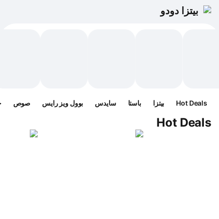
بيتزا دودو
Hot Deals
بيتزا
باستا
سايدس
بوول ويز رايس
صوص
ح
Hot Deals