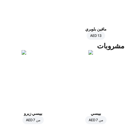
مافين بلوبري
AED 13
مشروبات
بيبسي
بيبسي زيرو
من
AED 7
من
AED 7