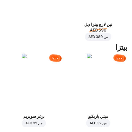
تين لارج بيتزا ديل
AED 590
من
AED 389
بيتزا
جديد
جديد
ميتي باربكيو
برغر سوبريم
من
AED 32
من
AED 32