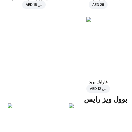
AED 25
من
AED 15
غارليك بريد
من
AED 12
بوول ويز رايس