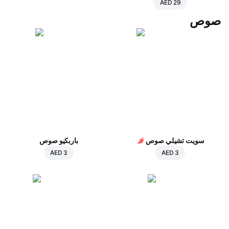
AED 29
صوص
سويت تشيلي صوص
باربكيو صوص
AED 3
AED 3