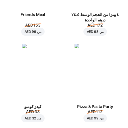
٤ بيتزا من الحجم الوسط ٢٤،٥
Friends Meal
درهم الواحدة
AED 153
AED 172
من
AED 98
من
AED 99
Pizza & Pasta Party
كيدز كومبو
AED 33
AED 112
من
AED 99
من
AED 32