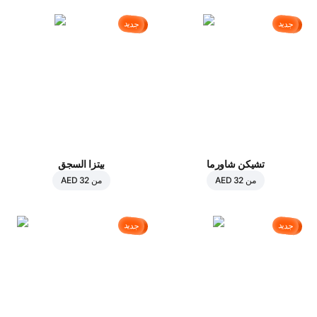
جديد
جديد
تشيكن شاورما
بيتزا السجق
من
AED 32
من
AED 32
جديد
جديد