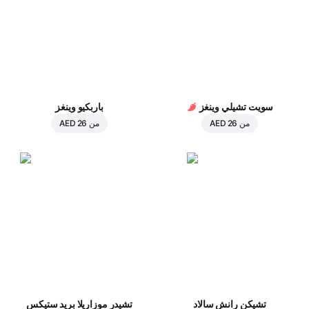
سويت تشيلي وينغز
باربكيو وينغز
من
AED 26
من
AED 26
تشيكن رانش سالاد
تشيدر موزاريلا بريد ستيكس