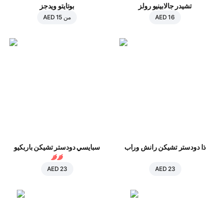
تشيدر جالابينيو رولز
بوتايتو ويدجز
AED 16
من
AED 15
ذا دودستر تشيكن رانش وراب
سبايسي دودستر تشيكن باربكيو
AED 23
AED 23