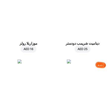
ديناميت شريمب دودستر
موزاريلا رولز
AED 16
AED 25
جديد