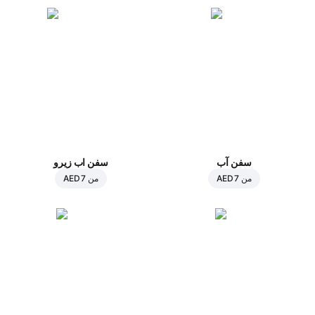
سفن آب
سفن اب زيرو
من
AED 7
من
AED 7