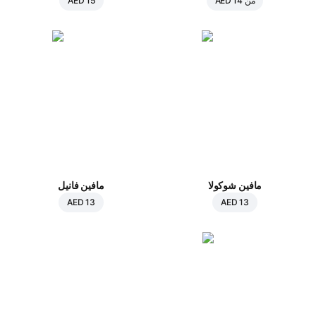
من
AED 14
AED 15
مافين شوكولا
مافين فانيل
AED 13
AED 13