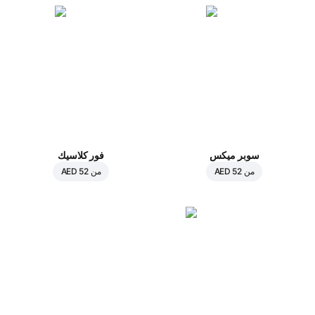
سوبر ميكس
فور كلاسيك
من
AED 52
من
AED 52