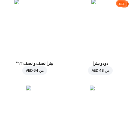
جديد
دودو بيتزا
بيتزا نصف و نصف ١٢"
من
AED 48
من
AED 64